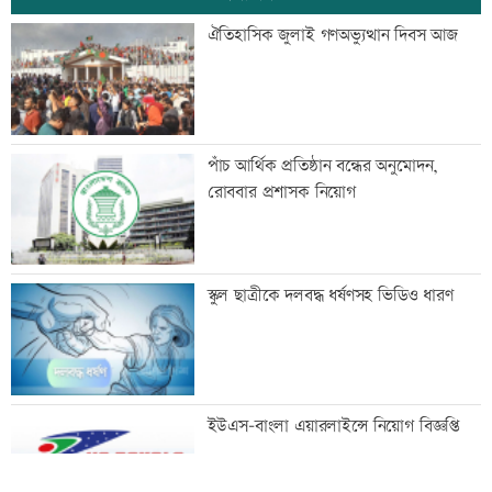
খাতা পুনর্নিরীক্ষণ নিয়ে যা বললেন শিক্ষামন্ত্রী
ঐতিহাসিক জুলাই গণঅভ্যুত্থান দিবস আজ
ইরানের নিরাপত্তা কাঠামোয় বড় পরিবর্তন,
পাঁচ আর্থিক প্রতিষ্ঠান বন্ধের অনুমোদন,
শীর্ষ পদে রেজায়ি
রোববার প্রশাসক নিয়োগ
কোন বোর্ডে পাসের হার ও জিপিএ-৫ কত?
স্কুল ছাত্রীকে দলবদ্ধ ধর্ষণসহ ভিডিও ধারণ
প্রধানমন্ত্রীর সঙ্গে বৈঠকে ভারতীয়
ইউএস-বাংলা এয়ারলাইন্সে নিয়োগ বিজ্ঞপ্তি
হাইকমিশনার