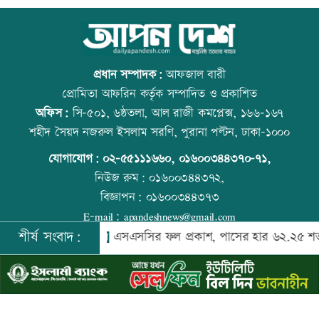
মৃত্যুদণ্ড থেকে খালাস চেয়ে মাওলানা
আজ স্বর্ণ-রুপা যে দামে বিক্রি হচ্ছে
আযাদের আপিল
প্রধান সম্পাদক:
আফজাল বারী
প্রোমিতা আফরিন কর্তৃক সম্পাদিত ও প্রকাশিত
অফিস:
সি-৫০১, ৬ষ্ঠতলা, আল রাজী কমপ্লেক্স, ১৬৬-১৬৭
এসএসসিতে ৬৬৯ শিক্ষাপ্রতিষ্ঠানে শতভাগ
রাজধানীতে ট্রেনের ধাক্কায় শিক্ষার্থীসহ নিহত
শহীদ সৈয়দ নজরুল ইসলাম সরণি, পুরানা পল্টন, ঢাকা-১০০০
পাস
৪
যোগাযোগ:
০২-৫৫১১১৬৬০
,
০১৬০০৩৪৪৩৭০-৭১,
নিউজ রুম:
০১৬০০৩৪৪৩৭২,
বিজ্ঞাপন:
০১৬০০৩৪৪৩৭৩
অশ্রুসিক্ত চোখে বাবাকে শেষ বিদায় মেসির
আজ দেশে স্বর্ণের দাম বাড়ল নাকি কমলো
E-mail:
apandeshnews@gmail.com
শীর্ষ সংবাদ:
লাদেশি নিহত
এসএসসির ফল প্রকাশ, পাসের হার ৬২.২৫ শতাংশ
©
২০২৬ |
আপন দেশ ডটকম
কর্তৃক সর্বসত্ব ® সংরক্ষিত | উন্নয়নে
ইমিথমেকারস.কম
সর্বনিম্ন পাসের হার মাদ্রাসা বোর্ডে
কাঁচা মরিচের দাম কমলেও ডিমের দাম
বাড়তি