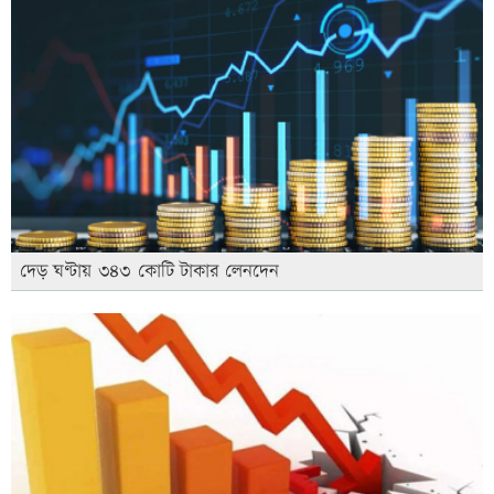
দেড় ঘণ্টায় ৩৪৩ কোটি টাকার লেনদেন