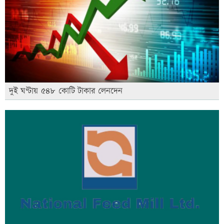
দুই ঘণ্টায় ৫৪৮ কোটি টাকার লেনদেন