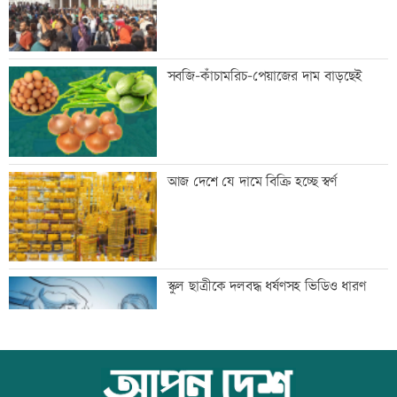
বগি লাইনচ্যুত, ঢাকা-ময়মনসিংহ রেল চলাচল
সবজি-কাঁচামরিচ-পেয়াজের দাম বাড়ছেই
বন্ধ
যৌথ প্রতিরক্ষা চুক্তি স্বাক্ষরের পথে সৌদি-
আজ দেশে যে দামে বিক্রি হচ্ছে স্বর্ণ
তুরস্ক-পাকিস্তান
বিশ্ববাজারে ফের বাড়ল জ্বালানি তেলের দাম
স্কুল ছাত্রীকে দলবদ্ধ ধর্ষণসহ ভিডিও ধারণ
সিলেটে দুই বাসের সংঘর্ষে প্রাণ গেল
আজ বিশ্ব বন্ধু দিবস