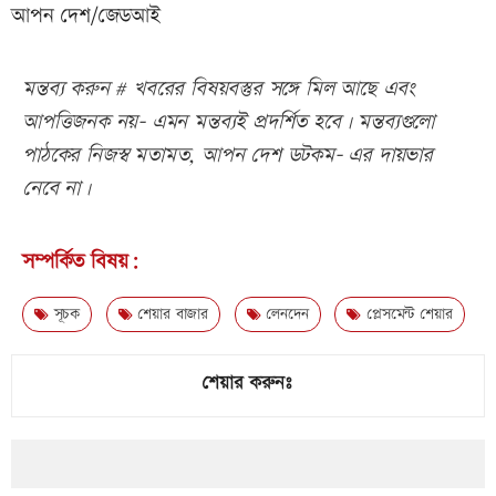
আপন দেশ/জেডআই
মন্তব্য করুন # খবরের বিষয়বস্তুর সঙ্গে মিল আছে এবং
আপত্তিজনক নয়- এমন মন্তব্যই প্রদর্শিত হবে। মন্তব্যগুলো
পাঠকের নিজস্ব মতামত, আপন দেশ ডটকম- এর দায়ভার
নেবে না।
সম্পর্কিত বিষয়:
সূচক
শেয়ার বাজার
লেনদেন
প্লেসমেন্ট শেয়ার
শেয়ার করুনঃ