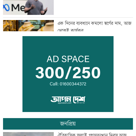
এক দিনের ব্যবধানে কমলো স্বর্ণের দাম, আজ
থেকেই কার্যকর
বগি লাইনচ্যুত, ঢাকা-ময়মনসিংহ রেল চলাচল
বন্ধ
যৌথ প্রতিরক্ষা চুক্তি স্বাক্ষরের পথে সৌদি-
তুরস্ক-পাকিস্তান
জনপ্রিয়
বিশ্ববাজারে ফের বাড়ল জ্বালানি তেলের দাম
ঐতিহাসিক জুলাই গণঅভ্যুত্থান দিবস আজ