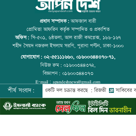
জন্মসূত্রে নাগরিকত্ব সীমিত করতে ট্রাম্পের
আজ বিশ্ব বন্ধু দিবস
নতুন নির্বাহী আদেশ
প্রধান সম্পাদক:
আফজাল বারী
প্রোমিতা আফরিন কর্তৃক সম্পাদিত ও প্রকাশিত
অফিস:
সি-৫০১, ৬ষ্ঠতলা, আল রাজী কমপ্লেক্স, ১৬৬-১৬৭
টেলিভিশনে আজকের যত খেলা
প্রতিমন্ত্রীকে ঘিরে ভাইরাল ভিডিওতে ছবি
শহীদ সৈয়দ নজরুল ইসলাম সরণি, পুরানা পল্টন, ঢাকা-১০০০
জুড়ে অপপ্রচার: এলিন
যোগাযোগ:
০২-৫৫১১১৬৬০
,
০১৬০০৩৪৪৩৭০-৭১,
নিউজ রুম:
০১৬০০৩৪৪৩৭২,
বিজ্ঞাপন:
০১৬০০৩৪৪৩৭৩
শুক্রবার রাজধানীর যেসব মার্কেট-দর্শনীয় স্থান
কোরআন-হাদিসে নামাজ না পড়ার শাস্তি
E-mail:
apandeshnews@gmail.com
বন্ধ
শীর্ষ সংবাদ:
দেশের বিরুদ্ধে একটি দল চক্রান্ত করছে : রিজভী
সাকিবের বাড়িতে
©
২০২৬ |
আপন দেশ ডটকম
কর্তৃক সর্বসত্ব ® সংরক্ষিত | উন্নয়নে
ইমিথমেকারস.কম
সাতসকালে সড়কে ঝরল ছয় প্রাণ
বিশ্ব মাতৃদুগ্ধ দিবস আজ