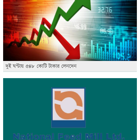
দুই ঘণ্টায় ৫৪৮ কোটি টাকার লেনদেন