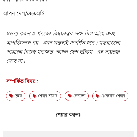
আপন দেশ/জেডআই
মন্তব্য করুন # খবরের বিষয়বস্তুর সঙ্গে মিল আছে এবং
আপত্তিজনক নয়- এমন মন্তব্যই প্রদর্শিত হবে। মন্তব্যগুলো
পাঠকের নিজস্ব মতামত, আপন দেশ ডটকম- এর দায়ভার
নেবে না।
সম্পর্কিত বিষয়:
সূচক
শেয়ার বাজার
লেনদেন
প্লেসমেন্ট শেয়ার
শেয়ার করুনঃ