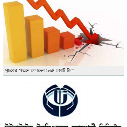
সূচকের পতনে লেনদেন ৯৬৪ কোটি টাকা