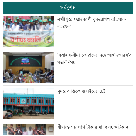
সর্বশেষ
লক্ষ্মীপুরে সপ্তাহব্যাপী বৃক্ষরোপণ অভিযান-
বৃক্ষমেলা
বিআইএ-বীমা ফোরামের সঙ্গে আইডিআরএ’র
মতবিনিময়
ঘুমন্ত ব্যক্তিকে জবাইয়ের চেষ্টা
সীমান্তে ৭৮ লাখ টাকার মাদকসহ আটক ২