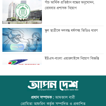
পাঁচ আর্থিক প্রতিষ্ঠান বন্ধের অনুমোদন,
বাড়বে: এবি পার্টি
রোববার প্রশাসক নিয়োগ
কার্যালয় দখল-পাল্টা দাবিতে ৩ কমিটির
স্কুল ছাত্রীকে দলবদ্ধ ধর্ষণসহ ভিডিও ধারণ
লড়াই
প্রেমিকার সঙ্গে ঘুরতে গিয়ে প্রেমিক নিহত
ইউএস-বাংলা এয়ারলাইন্সে নিয়োগ বিজ্ঞপ্তি
হাম উপসর্গে আরও ৫ শিশুর মৃত্যু
আজ স্বর্ণ-রুপা যে দামে বিক্রি হচ্ছে
প্রধান সম্পাদক:
আফজাল বারী
প্রোমিতা আফরিন কর্তৃক সম্পাদিত ও প্রকাশিত