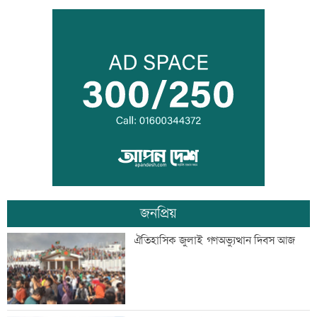
প্রধানমন্ত্রীর সভাপতিত্বে মন্ত্রিপরিষদের বৈঠক
চলছে
ধর্ষণসহ ভিডিও ধারণের দায়ে ২ জনের
মৃত্যুদণ্ড
জনপ্রিয়
চুপ্পুর বিরুদ্ধে ৫শ’ কোটি টাকা দুর্নীতির
ঐতিহাসিক জুলাই গণঅভ্যুত্থান দিবস আজ
অভিযোগ
নির্বাচন পদ্ধতি সংস্কার না করলে সহিংসতা