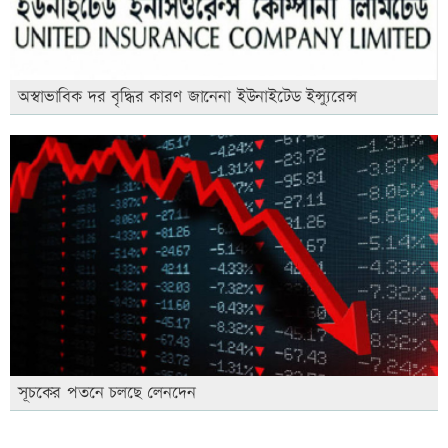
অস্বাভাবিক দর বৃদ্ধির কারণ জানেনা ইউনাইটেড ইন্স্যুরেন্স
সূচকের পতনে চলছে লেনদেন