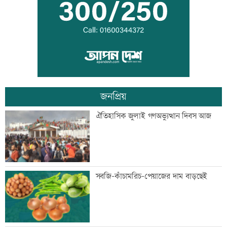
সরকার
মান্দায় ২৯৬ বোতলসহ দুই মাদক কারবারি
আটক
জনপ্রিয়
গুরুত্বপূর্ণ ব্যক্তিদের নিয়ে অপপ্রচারের বিরুদ্ধে
ঐতিহাসিক জুলাই গণঅভ্যুত্থান দিবস আজ
সতর্ক করল পুলিশ
নিরাপত্তা পেলে দেশে ফিরতে চান সাকিব
সবজি-কাঁচামরিচ-পেয়াজের দাম বাড়ছেই