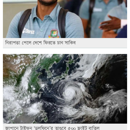
নিরাপত্তা পেলে দেশে ফিরতে চান সাকিব
জাপানে টাইফুন ‘ডলফিনে’র তাণ্ডবে ৫০০ ফ্লাইট বাতিল