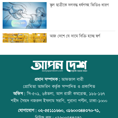
সাকিবের দেশে ফেরার সুযোগ নেই: ক্রীড়া
স্কুল ছাত্রীকে দলবদ্ধ ধর্ষণসহ ভিডিও ধারণ
প্রতিমন্ত্রী
শিল্পকলায় বিনামূল্যে ৬ সিনেমা দেখা যাবে
আজ দেশে যে দামে বিক্রি হচ্ছে স্বর্ণ
দিল্লিতে শেখ হাসিনার বক্তব্যে ভারতের সমর্থন
আজ বিশ্ব বন্ধু দিবস
নেই: রণধীর জয়সওয়াল
প্রধান সম্পাদক:
আফজাল বারী
প্রোমিতা আফরিন কর্তৃক সম্পাদিত ও প্রকাশিত
অফিস:
সি-৫০১, ৬ষ্ঠতলা, আল রাজী কমপ্লেক্স, ১৬৬-১৬৭
দেশে ফিরলেন আরও ৩৪০ লিবিয়া প্রবাসী
প্রতিমন্ত্রীকে ঘিরে ভাইরাল ভিডিওতে ছবি
শহীদ সৈয়দ নজরুল ইসলাম সরণি, পুরানা পল্টন, ঢাকা-১০০০
জুড়ে অপপ্রচার: এলিন
যোগাযোগ:
০২-৫৫১১১৬৬০
,
০১৬০০৩৪৪৩৭০-৭১,
নিউজ রুম:
০১৬০০৩৪৪৩৭২,