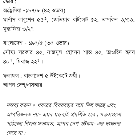
স্কোর:
অস্ট্রেলিয়া –১৮৭/৮ (৪২ ওভার)
মার্নাস লাবুশেন ৫৫*, জেভিয়ার বার্টলেট ৫২; তাসকিন ৩/৩৩,
মুস্তাফিজ ৩/২৭।
বাংলাদেশ – ১৯৫/৫ (৩৫ ওভার)
সৌম্য সরকার ৪২, নাজমুল হোসেন শান্ত ৪২, তাওহিদ হৃদয়
৪০*, মিরাজ ২২*।
ফলাফল: বাংলাদেশ ৫ উইকেটে জয়ী।
আপন দেশ/এসআর
মন্তব্য করুন # খবরের বিষয়বস্তুর সঙ্গে মিল আছে এবং
আপত্তিজনক নয়- এমন মন্তব্যই প্রদর্শিত হবে। মন্তব্যগুলো
পাঠকের নিজস্ব মতামত, আপন দেশ ডটকম- এর দায়ভার
নেবে না।