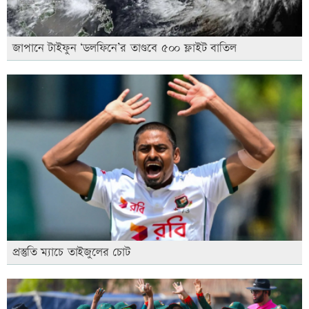
জাপানে টাইফুন ‘ডলফিনে’র তাণ্ডবে ৫০০ ফ্লাইট বাতিল
প্রস্তুতি ম্যাচে তাইজুলের চোট