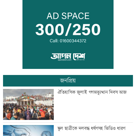
বন্দরে বিস্ফোরণে একই পরিবারের ৩ জন দগ্ধ
পাঁচ আর্থিক প্রতিষ্ঠান বন্ধের অনুমোদন,
রোববার প্রশাসক নিয়োগ
জনপ্রিয়
ঢাকা-ময়মনসিংহ রেল যোগাযোগ স্বাভাবিক
ঐতিহাসিক জুলাই গণঅভ্যুত্থান দিবস আজ
সিঙ্গাপুর থেকে এক কার্গো এলএনজি কিনবে
স্কুল ছাত্রীকে দলবদ্ধ ধর্ষণসহ ভিডিও ধারণ
সরকার