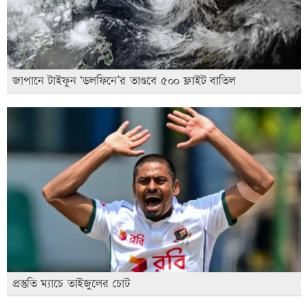
জাপানে টাইফুন ‘ডলফিনে’র তাণ্ডবে ৫০০ ফ্লাইট বাতিল
প্রস্তুতি ম্যাচে তাইজুলের চোট