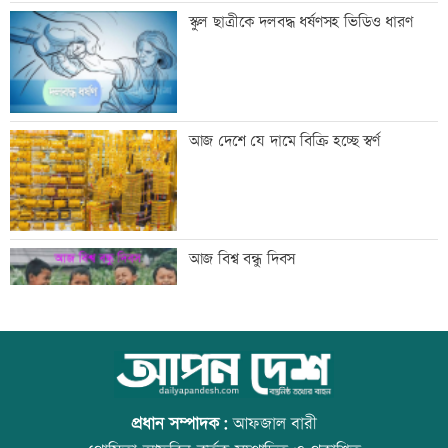
সিঙ্গাপুর থেকে এক কার্গো এলএনজি কিনবে
স্কুল ছাত্রীকে দলবদ্ধ ধর্ষণসহ ভিডিও ধারণ
সরকার
মান্দায় ২৯৬ বোতলসহ দুই মাদক কারবারি
আজ দেশে যে দামে বিক্রি হচ্ছে স্বর্ণ
আটক
গুরুত্বপূর্ণ ব্যক্তিদের নিয়ে অপপ্রচারের বিরুদ্ধে
আজ বিশ্ব বন্ধু দিবস
সতর্ক করল পুলিশ
নিরাপত্তা পেলে দেশে ফিরতে চান সাকিব
কোরআন-হাদিসে নামাজ না পড়ার শাস্তি
প্রধান সম্পাদক:
আফজাল বারী