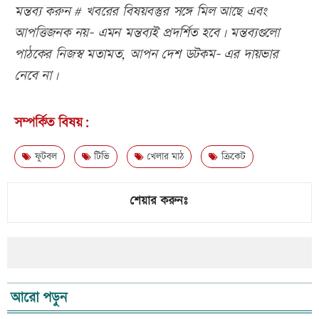
মন্তব্য করুন # খবরের বিষয়বস্তুর সঙ্গে মিল আছে এবং
আপত্তিজনক নয়- এমন মন্তব্যই প্রদর্শিত হবে। মন্তব্যগুলো
পাঠকের নিজস্ব মতামত, আপন দেশ ডটকম- এর দায়ভার
নেবে না।
সম্পর্কিত বিষয়:
ফুটবল
টিভি
খেলার মাঠ
ক্রিকেট
শেয়ার করুনঃ
আরো পড়ুন