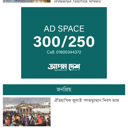
গবেষকদের বৈজ্ঞানিক সম্মেলন
বন্দরে বিস্ফোরণে একই পরিবারের ৩ জন দগ্ধ
পাঁচ আর্থিক প্রতিষ্ঠান বন্ধের অনুমোদন,
রোববার প্রশাসক নিয়োগ
জনপ্রিয়
ঢাকা-ময়মনসিংহ রেল যোগাযোগ স্বাভাবিক
ঐতিহাসিক জুলাই গণঅভ্যুত্থান দিবস আজ