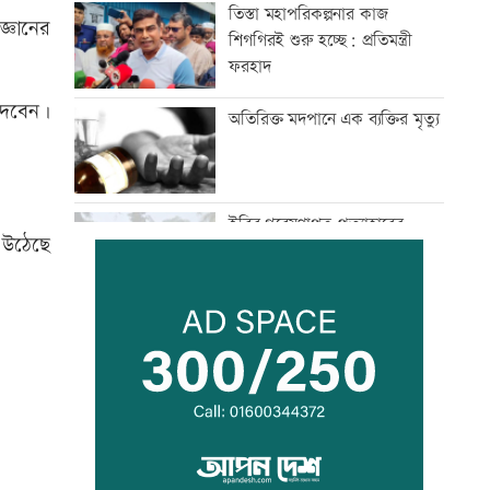
তিস্তা মহাপরিকল্পনার কাজ
জ্ঞানের
শিগগিরই শুরু হচ্ছে: প্রতিমন্ত্রী
ফরহাদ
 দেবেন।
অতিরিক্ত মদপানে এক ব্যক্তির মৃত্যু
ইবির গবেষণাপত্র প্রত্যাহারের
ে উঠেছে
ঘটনায় তদন্ত কমিটি
যুবদল নেতার মরদেহ গুমের চেষ্টা,
থানায় মামলা
দেশকে কী দিতে পারলাম, সেটিই
গুরুত্বপূর্ণ: প্রধানমন্ত্রী