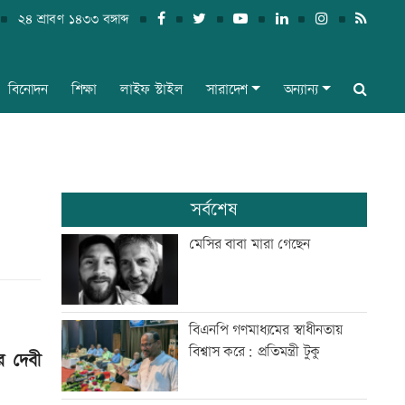
২৪ শ্রাবণ ১৪৩৩ বঙ্গাব্দ
বিনোদন
শিক্ষা
লাইফ স্টাইল
সারাদেশ
অন্যান্য
সর্বশেষ
মেসির বাবা মারা গেছেন
বিএনপি গণমাধ্যমের স্বাধীনতায়
বিশ্বাস করে: প্রতিমন্ত্রী টুকু
র দেবী