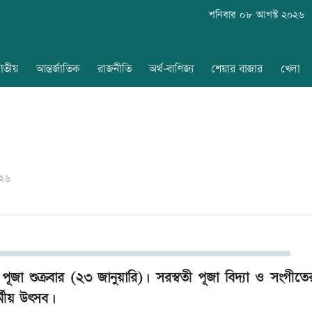
শনিবার ০৮ আগস্ট ২০২৬
াতীয়
আন্তর্জাতিক
রাজনীতি
অর্থ-বাণিজ্য
শেয়ার বাজার
খেলা
০২৬
ী পূজা শুক্রবার (২৩ জানুয়ারি)। সরস্বতী পূজা বিদ্যা ও সংগীতে
ধর্মীয় উৎসব।