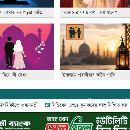
নামাজ না পড়ার শাস্তি
আজানের সময় কথা বলা যাবে?
বিয়ে কী বৈধ?
ইসলামে পরকীয়ার কঠিন শাস্তি
প্রধান সম্পাদক:
আফজাল বারী
কীতে প্রধানমন্ত্রী
সিন্ডিকেট ভেঙে কৃষকদের লাভ নিশ্চিত করা হবে: আ
প্রোমিতা আফরিন কর্তৃক সম্পাদিত ও প্রকাশিত
অফিস:
সি-৫০১, ৬ষ্ঠতলা, আল রাজী কমপ্লেক্স, ১৬৬-১৬৭
শহীদ সৈয়দ নজরুল ইসলাম সরণি, পুরানা পল্টন, ঢাকা-১০০০