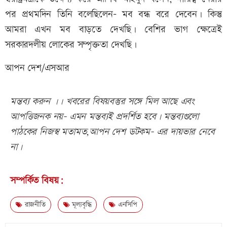
পর প্রথমদিন তিনি বলেছিলেন- মব বন্ধ বরে দেবেন। কিন্তু
আমরা এখন মব বাড়তে দেখছি। বেশির ভাগ ক্ষেত্রেই
সরকারদলীয় লোকের সম্পৃক্ততা দেখছি।
আপন দেশ/এসআর
মন্তব্য করুন ।। খবরের বিষয়বস্তুর সঙ্গে মিল আছে এবং
আপত্তিজনক নয়- এমন মন্তব্যই প্রদর্শিত হবে। মন্তব্যগুলো
পাঠকের নিজস্ব মতামত,আপন দেশ ডটকম- এর দায়ভার নেবে
না।
সম্পর্কিত বিষয়:
রাজনীতি
মূল্যবৃদ্ধি
এনসিপি