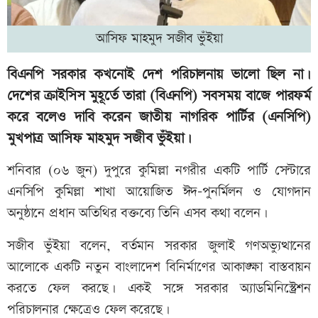
আসিফ মাহমুদ সজীব ভুঁইয়া
বিএনপি সরকার কখনোই দেশ পরিচালনায় ভালো ছিল না।
দেশের ক্রাইসিস মুহূর্তে তারা (বিএনপি) সবসময় বাজে পারফর্ম
করে বলেও দাবি করেন জাতীয় নাগরিক পার্টির (এনসিপি)
মুখপাত্র আসিফ মাহমুদ সজীব ভুঁইয়া।
শনিবার (০৬ জুন) দুপুরে কুমিল্লা নগরীর একটি পার্টি সেন্টারে
এনসিপি কুমিল্লা শাখা আয়োজিত ঈদ-পুনর্মিলন ও যোগদান
অনুষ্ঠানে প্রধান অতিথির বক্তব্যে তিনি এসব কথা বলেন।
সজীব ভুঁইয়া বলেন, বর্তমান সরকার জুলাই গণঅভ্যুত্থানের
আলোকে একটি নতুন বাংলাদেশ বিনির্মাণের আকাঙ্ক্ষা বাস্তবায়ন
করতে ফেল করছে। একই সঙ্গে সরকার অ্যাডমিনিস্ট্রেশন
পরিচালনার ক্ষেত্রেও ফেল করেছে।