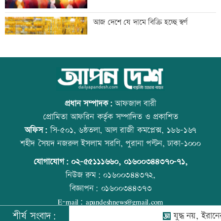
৬ জেলায় বজ্রসহ বৃষ্টির আভাস, নদীবন্দরে
আজ দেশে যে দামে বিক্রি হচ্ছে স্বর্ণ
সতর্কতা
অবশেষে দেশের বাহিরে টেস্ট জিতল পাকিস্তান
আজ বিশ্ব বন্ধু দিবস
প্রধান সম্পাদক:
আফজাল বারী
প্রোমিতা আফরিন কর্তৃক সম্পাদিত ও প্রকাশিত
অফিস:
সি-৫০১, ৬ষ্ঠতলা, আল রাজী কমপ্লেক্স, ১৬৬-১৬৭
সাকিবের বাড়িতে হামলার পর অতিরিক্ত
প্রতিমন্ত্রীকে ঘিরে ভাইরাল ভিডিওতে ছবি
শহীদ সৈয়দ নজরুল ইসলাম সরণি, পুরানা পল্টন, ঢাকা-১০০০
পুলিশ মোতায়েন
জুড়ে অপপ্রচার: এলিন
যোগাযোগ:
০২-৫৫১১১৬৬০
,
০১৬০০৩৪৪৩৭০-৭১,
নিউজ রুম:
০১৬০০৩৪৪৩৭২,
বিজ্ঞাপন:
০১৬০০৩৪৪৩৭৩
আজ থেকে জুলাই স্মৃতি জাদুঘর সবার জন্য
বিশ্ব মাতৃদুগ্ধ দিবস আজ
E-mail:
apandeshnews@gmail.com
উন্মুক্ত
শীর্ষ সংবাদ:
যুদ্ধ নয়, ইরানের সঙ্গে স