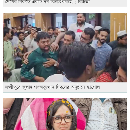
দেশের বিরুদ্ধে একটি দল চক্রান্ত করছে : রিজভী
লক্ষ্মীপুরে জুলাই গণঅভ্যুত্থান দিবসের অনুষ্ঠানে হট্টগোল