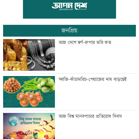
ফেনীর বন্ধ গ্যাসক্ষেত্র চালুর উদ্যোগ নেই,
হতাশ এলাকাবাসী
জনপ্রিয়
দেশের বিরুদ্ধে একটি দল চক্রান্ত করছে :
আজ দেশে স্বর্ণ-রুপার ভরি কত
রিজভী
পুকুরে বিষ দিয়ে ১০ লাখ টাকার মাছ নিধন
সবজি-কাঁচামরিচ-পেয়াজের দাম বাড়ছেই
স্বর্ণের দামে বড় লাফ, আজ থেকেই কার্যকর
আজ বিশ্ব মানবপাচার প্রতিরোধ দিবস