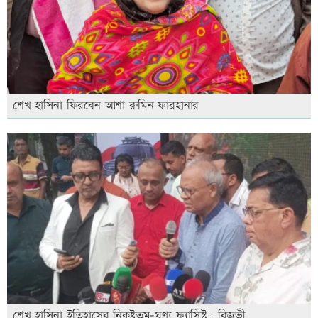
শেখ হাসিনা ফিরবেন আশা রুমিন ফারহানার
শেখ হাসিনা ইতিহাসের নিকৃষ্টতম-ঘৃণ্য ফ্যাসিস্ট: রিজভী