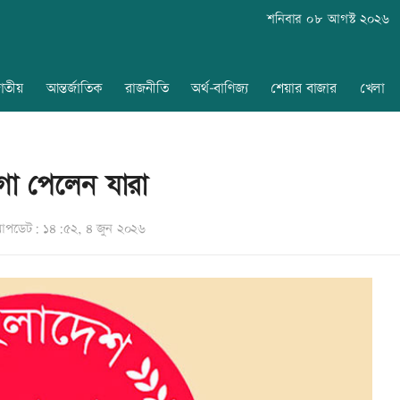
শনিবার ০৮ আগস্ট ২০২৬
াতীয়
আন্তর্জাতিক
রাজনীতি
অর্থ-বাণিজ্য
শেয়ার বাজার
খেলা
য়গা পেলেন যারা
পডেট: ১৪:৫২, ৪ জুন ২০২৬