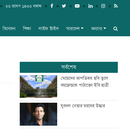
২৩ শ্রাবণ ১৪৩৩ বঙ্গাব্দ
বিনোদন
শিক্ষা
লাইফ স্টাইল
সারাদেশ
অন্যান্য
সর্বশেষ
মেয়েদের আপত্তিকর ছবি তুলে
বয়ফ্রেন্ডকে পাঠাতেন ইবি ছাত্রী
যুবদল নেতার মরদেহ উদ্ধার