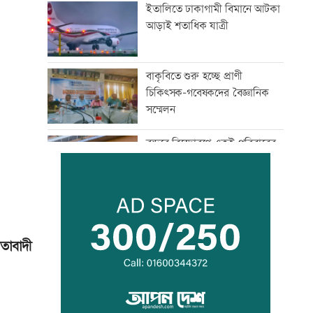
ইতালিতে ঢাকাগামী বিমানে আটকা
আড়াই শতাধিক যাত্রী
বাকৃবিতে শুরু হচ্ছে প্রাণী
চিকিৎসক-গবেষকদের বৈজ্ঞানিক
সম্মেলন
বন্দরে বিস্ফোরণে একই পরিবারের
৩ জন দগ্ধ
পাঁচ আর্থিক প্রতিষ্ঠান বন্ধের
অনুমোদন, রোববার প্রশাসক
নিয়োগ
তাবাদী
ঢাকা-ময়মনসিংহ রেল যোগাযোগ
স্বাভাবিক