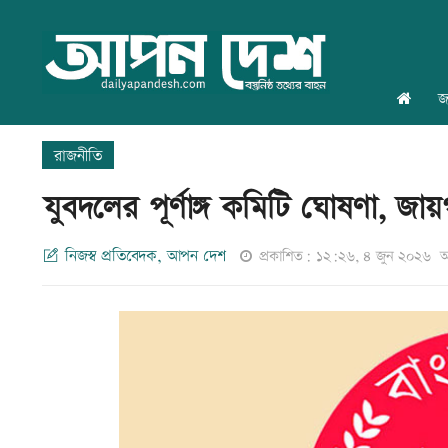
জ
রাজনীতি
যুবদলের পূর্ণাঙ্গ কমিটি ঘোষণা, জা
নিজস্ব প্রতিবেদক, আপন দেশ
প্রকাশিত: ১২:২৬, ৪ জুন ২০২৬
আ