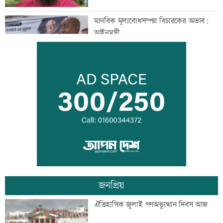
মানবিক মূল্যবোধসম্পন্ন বিচারকের অভাব:
আইনমন্ত্রী
রোববার চট্টগ্রামে যাচ্ছেন প্রধানমন্ত্রী
বিয়ে না করার কারণ জানালেন আমিশা
জনপ্রিয়
আওয়ামী লীগের সঙ্গে গণতন্ত্র যায় না: মির্জা
ঐতিহাসিক জুলাই গণঅভ্যুত্থান দিবস আজ
ফখরুল