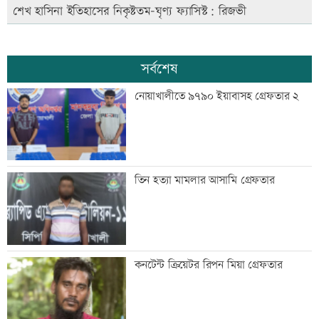
শেখ হাসিনা ইতিহাসের নিকৃষ্টতম-ঘৃণ্য ফ্যাসিস্ট: রিজভী
সর্বশেষ
নোয়াখালীতে ৯৭৯০ ইয়াবাসহ গ্রেফতার ২
তিন হত্যা মামলার আসামি গ্রেফতার
কনটেন্ট ক্রিয়েটর রিপন মিয়া গ্রেফতার