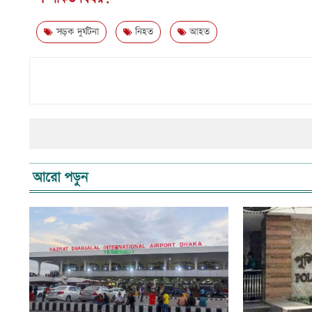
সড়ক দুর্ঘটনা
নিহত
আহত
আরো পড়ুন