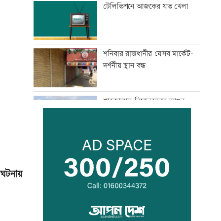
টেলিভিশনে আজকের যত খেলা
শনিবার রাজধানীর যেসব মার্কেট-
দর্শনীয় স্থান বন্ধ
শাহজালাল বিমানবন্দরে আগুন,
সাময়িক বন্ধ যাত্রীসেবা
গ্রিস উপকূলে দুই শতাধিক
অভিবাসী উদ্ধার, অধিকাংশ
বাংলাদেশি
 ঘটনায়
অস্থির বাজারে আজ স্বর্ণের ভরি কত