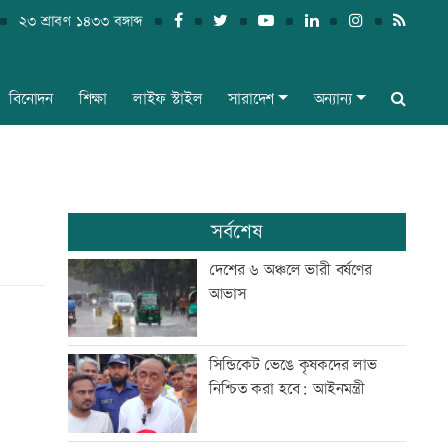
২৩ শ্রাবণ ১৪৩৩ বঙ্গাব্দ
বিনোদন
শিক্ষা
লাইফ স্টাইল
সারাদেশ
অন্যান্য
সর্বশেষ
দেশের ৬ অঞ্চলে ভারী বর্ষণের
আভাস
সিন্ডিকেট ভেঙে কৃষকদের লাভ
নিশ্চিত করা হবে: আইনমন্ত্রী