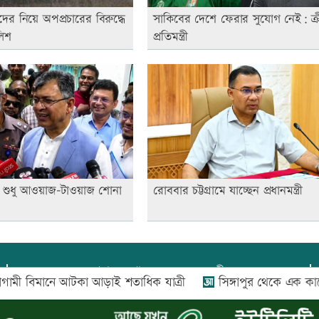
ক্তিদের নিয়ে অপপ্রচারের বিরুদ্ধে
সাকিবের দেশে ফেরার সুযোগ নেই: ক্র
লিশ
প্রতিমন্ত্রী
! শুধু আওয়াজ-টাওয়াজ শোনা
রোববার চট্টগ্রামে যাচ্ছেন প্রধানমন্ত্রী
প্রধান সম্পাদক:
আফজাল বারী
ানে আটকা আড়াই শতাধিক যাত্রী
সিঙ্গাপুর থেকে এক কার্গো এ
প্রোমিতা আফরিন কর্তৃক সম্পাদিত ও প্রকাশিত
অফিস:
সি-৫০১, ৬ষ্ঠতলা, আল রাজী কমপ্লেক্স, ১৬৬-১৬৭