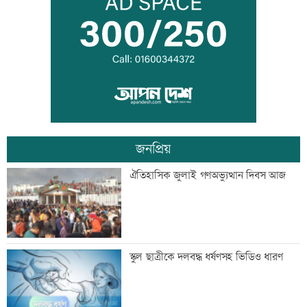
তরুণদের নেতৃত্বেই প্রযুক্তিনির্ভর উন্নয়ন হবে:
তথ্যপ্রযুক্তিমন্ত্রী
লক্ষ্মীপুর জেলা প্রশাসনের ১৪ কর্মকর্তা-
কর্মচারীর বিদায়ী সংবর্ধনা
জনপ্রিয়
সব শর্ত মেনে নিলে হরমুজ খুলবো: ইরান
ঐতিহাসিক জুলাই গণঅভ্যুত্থান দিবস আজ
মেসির বাবা মারা গেছেন
স্কুল ছাত্রীকে দলবদ্ধ ধর্ষণসহ ভিডিও ধারণ