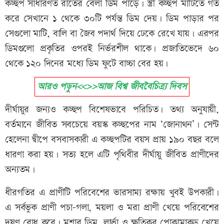
কচ্ছপ সাধারণত রাতের বেলা ডিম পাড়ে। স্ত্রী কচ্ছপ মাটিতে গর্ত
করে সেখানে ১ থেকে ৩০টি পর্যন্ত ডিম দেয়। ডিম পাড়ার পর
সেগুলো মাটি, বালি বা জৈব পদার্থ দিয়ে ঢেকে রেখে যায়। এরপর
ডিমগুলো প্রকৃতির ওপরই নির্ভরশীল থাকে। প্রজাতিভেদে ৬০
থেকে ১২০ দিনের মধ্যে ডিম ফুটে বাচ্চা বের হয়।
আরও পড়ুন<<>>আজ বিশ্ব জীববৈচিত্র্য দিবস
দীর্ঘায়ুর জন্যও কচ্ছপ বিশেষভাবে পরিচিত। তথ্য অনুযায়ী,
বর্তমানে জীবিত সবচেয়ে বয়স্ক কচ্ছপের নাম ‘জোনাথন’। সেন্ট
হেলেনা দ্বীপে বসবাসকারী এ কচ্ছপটির বয়স প্রায় ১৯০ বছর বলে
ধারণা করা হয়। সত্য হলে এটি পৃথিবীর দীর্ঘায়ু জীবিত প্রাণীদের
অন্যতম।
ধীরগতির এ প্রাণীটি পরিবেশের ভারসাম্য রক্ষায় খুবই উপকারী।
এ সর্বভুক প্রাণী পচা-গলা, ময়লা ও মরা প্রাণী খেয়ে পরিবেশের
দূষণ রোধ করে। মশার ডিম, লার্ভা ও ক্ষতিকর পোকামাকড় খেয়ে