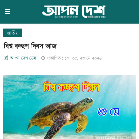
জাতীয়
বিশ্ব কচ্ছপ দিবস আজ
আপন দেশ ডেস্ক
প্রকাশিত: ১০:৩৫, ২৩ মে ২০২৬