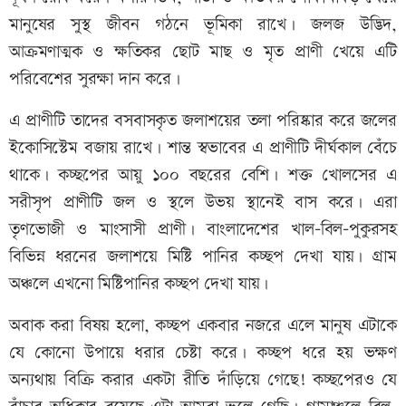
মানুষের সুস্থ জীবন গঠনে ভূমিকা রাখে। জলজ উদ্ভিদ,
আক্রমণাত্মক ও ক্ষতিকর ছোট মাছ ও মৃত প্রাণী খেয়ে এটি
পরিবেশের সুরক্ষা দান করে।
এ প্রাণীটি তাদের বসবাসকৃত জলাশয়ের তলা পরিষ্কার করে জলের
ইকোসিস্টেম বজায় রাখে। শান্ত স্বভাবের এ প্রাণীটি দীর্ঘকাল বেঁচে
থাকে। কচ্ছপের আয়ু ১০০ বছরের বেশি। শক্ত খোলসের এ
সরীসৃপ প্রাণীটি জল ও স্থলে উভয় স্থানেই বাস করে। এরা
তৃণভোজী ও মাংসাসী প্রাণী। বাংলাদেশের খাল-বিল-পুকুরসহ
বিভিন্ন ধরনের জলাশয়ে মিষ্টি পানির কচ্ছপ দেখা যায়। গ্রাম
অঞ্চলে এখনো মিষ্টিপানির কচ্ছপ দেখা যায়।
অবাক করা বিষয় হলো, কচ্ছপ একবার নজরে এলে মানুষ এটাকে
যে কোনো উপায়ে ধরার চেষ্টা করে। কচ্ছপ ধরে হয় ভক্ষণ
অন্যথায় বিক্রি করার একটা রীতি দাঁড়িয়ে গেছে! কচ্ছপেরও যে