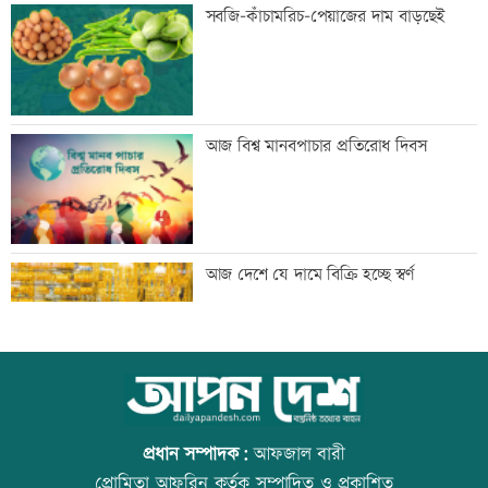
সাবেক এমপি আখতারুজ্জামান গ্রেফতার
সবজি-কাঁচামরিচ-পেয়াজের দাম বাড়ছেই
ফ্যাসিবাদের পুনরুত্থান রোধে জাতীয় ঐক্য দৃঢ়
আজ বিশ্ব মানবপাচার প্রতিরোধ দিবস
করতে হবে: মাহদী আমিন
মাগুরায় সাকিব আল হাসানের বাড়িতে হামলা
আজ দেশে যে দামে বিক্রি হচ্ছে স্বর্ণ
জুলাই সনদ নিয়ে উত্তাল কুড়িগ্রামের রাজপথ
আজ বিশ্ব বন্ধু দিবস
প্রধান সম্পাদক:
আফজাল বারী
প্রোমিতা আফরিন কর্তৃক সম্পাদিত ও প্রকাশিত