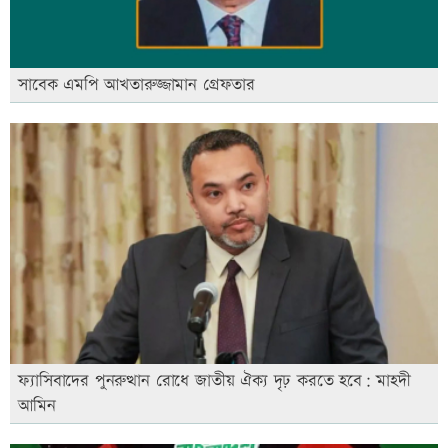
সাবেক এমপি আখতারুজ্জামান গ্রেফতার
ফ্যাসিবাদের পুনরুত্থান রোধে জাতীয় ঐক্য দৃঢ় করতে হবে: মাহদী
আমিন