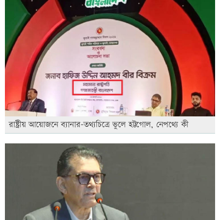
রাষ্ট্রীয় আয়োজনে ব্যানার-তথ্যচিত্রে ভুলে হট্টগোল, নেপথ্যে কী