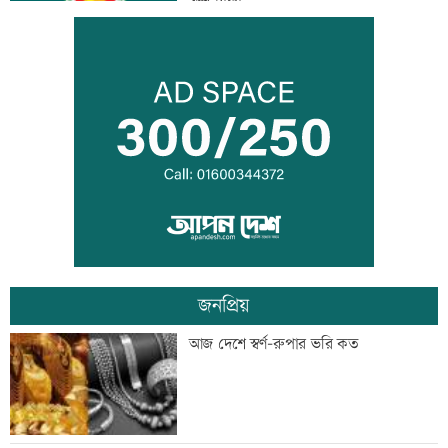
ক্ষুব্ধ ঢাকা
আজ দেশে স্বর্ণের দাম বাড়ল নাকি কমল
হৃদয় ঝড়ে এলপিএলের ফাইনালে জাফনা
জনপ্রিয়
বিশ্বজুড়ে হঠাৎ বন্ধ হাজারো হোয়াটসঅ্যাপ
আজ দেশে স্বর্ণ-রুপার ভরি কত
অ্যাকাউন্ট