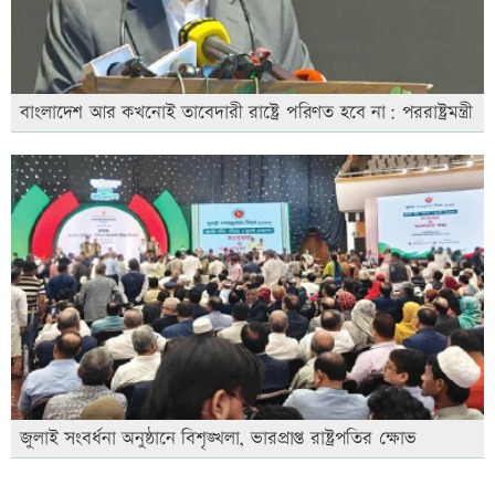
বাংলাদেশ আর কখনোই তাবেদারী রাষ্ট্রে পরিণত হবে না: পররাষ্ট্রমন্ত্রী
জুলাই সংবর্ধনা অনুষ্ঠানে বিশৃঙ্খলা, ভারপ্রাপ্ত রাষ্ট্রপতির ক্ষোভ