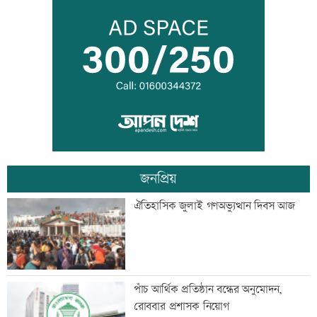
সপ্তাহের শুরুতেই বিশ্ববাজারে বাড়ল তেলের
দাম
সোমবার রাজধানীর যেসব দোকান-মার্কেট
বন্ধ
জনপ্রিয়
সৌদিতে সোফা কারখানায় ভয়াবহ আগুন, ১৬
ঐতিহাসিক জুলাই গণঅভ্যুত্থান দিবস আজ
বাংলাদেশি নিহত
এসএসসি-সমমানের ফল প্রকাশ আজ,
পাঁচ আর্থিক প্রতিষ্ঠান বন্ধের অনুমোদন,
যেভাবে দেখবেন
রোববার প্রশাসক নিয়োগ