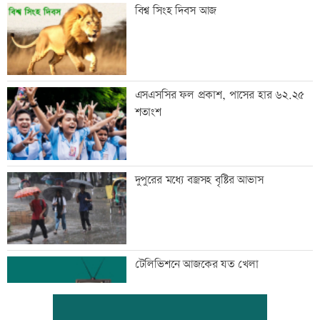
বিশ্ব সিংহ দিবস আজ
এসএসসির ফল প্রকাশ, পাসের হার ৬২.২৫
শতাংশ
দুপুরের মধ্যে বজ্রসহ বৃষ্টির আভাস
টেলিভিশনে আজকের যত খেলা