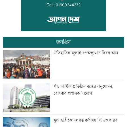
সূচকের উত্থানে লেনদেন ৯০৮ কোটি টাকা
জনপ্রিয়
শেখ হাসিনা-হাদির খুনিদের ফেরত চায়
ঐতিহাসিক জুলাই গণঅভ্যুত্থান দিবস আজ
বাংলাদেশ
বেসরকারি গবেষণা সংস্থা সিপিডিতে চাকরির
পাঁচ আর্থিক প্রতিষ্ঠান বন্ধের অনুমোদন,
সুযোগ
রোববার প্রশাসক নিয়োগ
আলোচনা খুব ভালো হয়েছে, সবই ইতিবাচক:
স্কুল ছাত্রীকে দলবদ্ধ ধর্ষণসহ ভিডিও ধারণ
ভারতের হাইকমিশনার