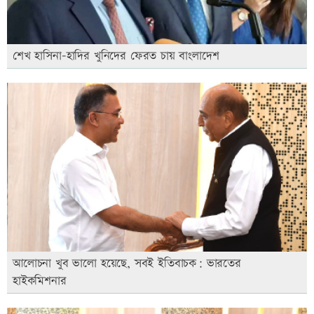
শেখ হাসিনা-হাদির খুনিদের ফেরত চায় বাংলাদেশ
আলোচনা খুব ভালো হয়েছে, সবই ইতিবাচক: ভারতের
হাইকমিশনার