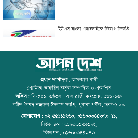
মানবিক বিভাগের অর্ধেকের বেশি শিক্ষার্থী
ইউএস-বাংলা এয়ারলাইন্সে নিয়োগ বিজ্ঞপ্তি
অকৃতকার্য
মেধার শতভাগ নিরপেক্ষ মূল্যায়ন নিশ্চিত করা
আজ স্বর্ণ-রুপা যে দামে বিক্রি হচ্ছে
হয়েছে: মাহ্দী আমিন
প্রধান সম্পাদক:
আফজাল বারী
প্রোমিতা আফরিন কর্তৃক সম্পাদিত ও প্রকাশিত
অফিস:
সি-৫০১, ৬ষ্ঠতলা, আল রাজী কমপ্লেক্স, ১৬৬-১৬৭
এসএসসির ফলাফল পুনর্নিরীক্ষণের আবেদন
কাঁচা মরিচের দাম কমলেও ডিমের দাম
শহীদ সৈয়দ নজরুল ইসলাম সরণি, পুরানা পল্টন, ঢাকা-১০০০
করবেন যেভাবে
বাড়তি
যোগাযোগ:
০২-৫৫১১১৬৬০
,
০১৬০০৩৪৪৩৭০-৭১,
নিউজ রুম:
০১৬০০৩৪৪৩৭২,
বিজ্ঞাপন:
০১৬০০৩৪৪৩৭৩
তিন আর্থিক প্রতিষ্ঠানের লেনদেন সাময়িক বন্ধ