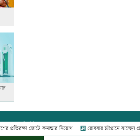
বিশ্ব মাতৃদুগ্ধ দিবস আজ
আজ দেশে স্বর্ণের দাম বাড়ল নাকি
কমলো
আনসার-ভিডিপির উদ্যোগে সড়ক
সংস্কার
নার
আজ অস্ট্রেলিয়ার উদ্দেশ্যে দেশ
ছাড়বেন শান্তরা
যোগাযোগ:
০২-৫৫১১১৬৬০
,
০১৬০০৩৪৪৩৭০-৭১,
তিরক্ষা জোটে কমান্ডার নিয়োগ
রোববার চট্টগ্রামে যাচ্ছেন প্রধানমন্ত্র
নিউজ রুম:
০১৬০০৩৪৪৩৭২,
রাজধানীতে ট্রেনের ধাক্কায়