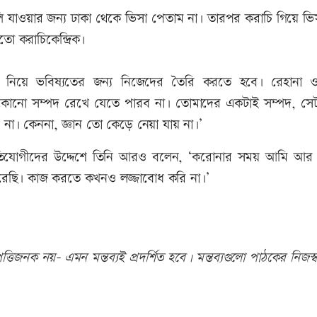
 ইতালি যাওয়ার জন্য ঢাকা থেকে ভিসা পেতাম না৷ তারপর করাচি গিয়ে ভ
 করাচিকেন্দ্রিক৷
্ষা নিয়ে ভবিষ্যতের জন্য নিজেদের তৈরি করতে হবে৷ রেহানা
 কোনো সম্পদ রেখে যেতে পারব না৷ তোমাদের একটাই সম্পদ, সে
 না৷ কেননা, জ্ঞান তো কেড়ে নেয়া যায় না৷’
্রতিযোগীদের উদ্দেশে তিনি আরও বলেন, ‘করোনার সময় আমি আর 
করেছি৷ কাজ করতে কখনও লজ্জাবোধ করি না৷’
তিজনক নয়- এমন মন্তব্যই প্রদর্শিত হবে। মন্তব্যগুলো পাঠকের নিজস্ব