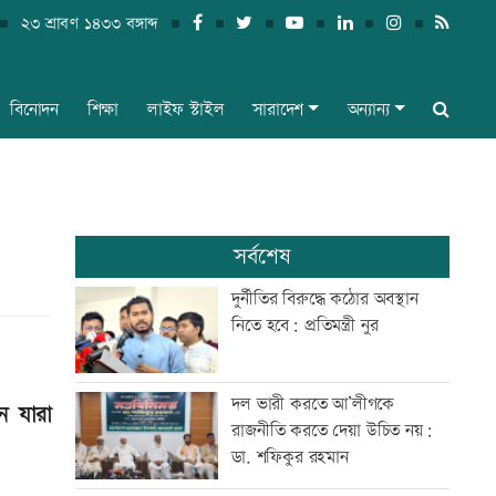
২৩ শ্রাবণ ১৪৩৩ বঙ্গাব্দ
বিনোদন
শিক্ষা
লাইফ স্টাইল
সারাদেশ
অন্যান্য
সর্বশেষ
দুর্নীতির বিরুদ্ধে কঠোর অবস্থান
নিতে হবে: প্রতিমন্ত্রী নুর
দল ভারী করতে আ’লীগকে
ে যারা
রাজনীতি করতে দেয়া উচিত নয়:
ডা. শফিকুর রহমান