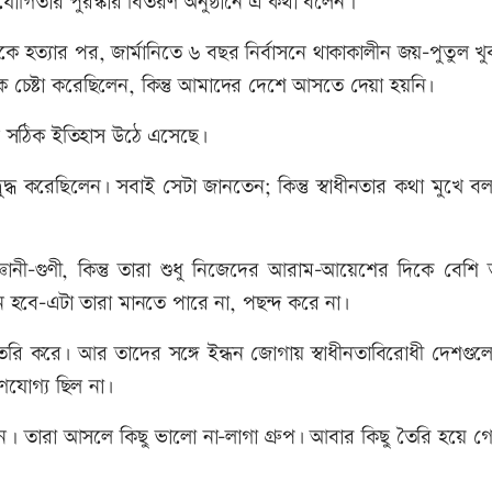
িযোগিতার পুরস্কার বিতরণ অনুষ্ঠানে এ কথা বলেন।
ে হত্যার পর, জার্মানিতে ৬ বছর নির্বাসনে থাকাকালীন জয়-পুতুল খ
েক চেষ্টা করেছিলেন, কিন্তু আমাদের দেশে আসতে দেয়া হয়নি৷
নে সঠিক ইতিহাস উঠে এসেছে৷
বুদ্ধ করেছিলেন৷ সবাই সেটা জানতেন; কিন্তু স্বাধীনতার কথা মুখে ব
্ঞানী-গুণী, কিন্তু তারা শুধু নিজেদের আরাম-আয়েশের দিকে বেশি 
াসীন হবে–এটা তারা মানতে পারে না, পছন্দ করে না৷
ৈরি করে৷ আর তাদের সঙ্গে ইন্ধন জোগায় স্বাধীনতাবিরোধী দেশগুলো
ণযোগ্য ছিল না৷
। তারা আসলে কিছু ভালো না-লাগা গ্রুপ৷ আবার কিছু তৈরি হয়ে গে