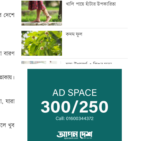
খালি পায়ে হাঁটার উপকারিতা
ুব দেশে
কদম ফুল
লা বারণ
হাম উপসর্গে ৩ শিশুর মৃত্যু
তাকায়৷
সরকার গণমাধ্যমে সুস্থ-টেকসই
, যারা
পরিবেশ নিশ্চিত করতে চায়:
তথ্যমন্ত্রী
লে খুব
কিসের হাসিনা! শুধু আওয়াজ-
টাওয়াজ শোনা যায়: স্বরাষ্ট্রমন্ত্রী