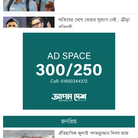
সাকিবের দেশে ফেরার সুযোগ নেই: ক্রীড়া
প্রতিমন্ত্রী
শিল্পকলায় বিনামূল্যে ৬ সিনেমা দেখা যাবে
দিল্লিতে শেখ হাসিনার বক্তব্যে ভারতের সমর্থন
নেই: রণধীর জয়সওয়াল
জনপ্রিয়
দেশে ফিরলেন আরও ৩৪০ লিবিয়া প্রবাসী
ঐতিহাসিক জুলাই গণঅভ্যুত্থান দিবস আজ