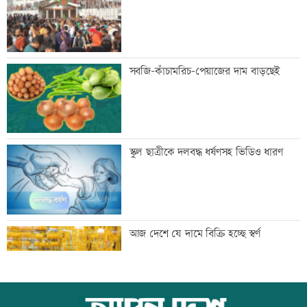
দুর্নীতির বিরুদ্ধে কঠোর অবস্থান নিতে হবে:
সবজি-কাঁচামরিচ-পেয়াজের দাম বাড়ছেই
প্রতিমন্ত্রী নুর
দল ভারী করতে আ’লীগকে রাজনীতি করতে
স্কুল ছাত্রীকে দলবদ্ধ ধর্ষণসহ ভিডিও ধারণ
দেয়া উচিত নয়: ডা. শফিকুর রহমান
খালি পায়ে হাঁটার উপকারিতা
আজ দেশে যে দামে বিক্রি হচ্ছে স্বর্ণ
কদম ফুল