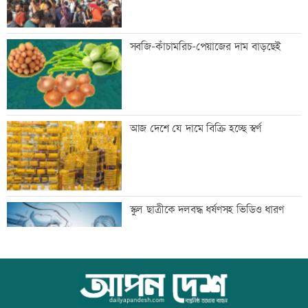
বিশ্ববাজারে ফের বাড়ল জ্বালানি তেলের দাম
সবজি-কাঁচামরিচ-পেয়াজের দাম বাড়ছেই
সিলেটে দুই বাসের সংঘর্ষে প্রাণ গেল
আজ দেশে যে দামে বিক্রি হচ্ছে স্বর্ণ
আটজনের
দুপুরের মধ্যে ঝোড়ো হাওয়াসহ বজ্রবৃষ্টি হতে
স্কুল ছাত্রীকে দলবদ্ধ ধর্ষণসহ ভিডিও ধারণ
পারে যেসব অঞ্চলে
ডিএমপির ১২ ঊর্ধ্বতন কর্মকর্তাকে বদলি
আজ বিশ্ব বন্ধু দিবস