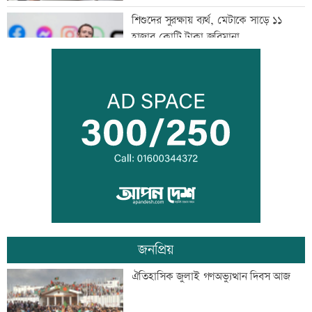
শিশুদের সুরক্ষায় ব্যর্থ, মেটাকে সাড়ে ১১
হাজার কোটি টাকা জরিমানা
এক দিনের ব্যবধানে কমলো স্বর্ণের দাম, আজ
থেকেই কার্যকর
বগি লাইনচ্যুত, ঢাকা-ময়মনসিংহ রেল চলাচল
বন্ধ
জনপ্রিয়
যৌথ প্রতিরক্ষা চুক্তি স্বাক্ষরের পথে সৌদি-
ঐতিহাসিক জুলাই গণঅভ্যুত্থান দিবস আজ
তুরস্ক-পাকিস্তান