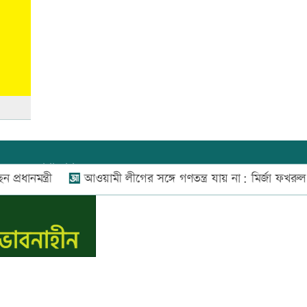
শিক্ষার্থীসহ নিহত ৪
তুচ্ছ ঘটনায় বাকৃবির দুই হলের
শিক্ষার্থীদের সংঘর্ষ, আহত ৪
যোগাযোগ:
০২-৫৫১১১৬৬০
,
০১৬০০৩৪৪৩৭০-৭১,
ন্ত্রী
আওয়ামী লীগের সঙ্গে গণতন্ত্র যায় না: মির্জা ফখরুল
নিউজ রুম:
০১৬০০৩৪৪৩৭২,
বিজ্ঞাপন:
০১৬০০৩৪৪৩৭৩
E-mail:
apandeshnews@gmail.com
স.কম