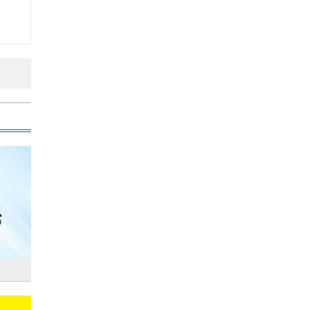
বিশ্ব মাতৃদুগ্ধ দিবস আজ
আজ দেশে স্বর্ণের দাম বাড়ল নাকি
কমলো
আনসার-ভিডিপির উদ্যোগে সড়ক
সংস্কার
আজ অস্ট্রেলিয়ার উদ্দেশ্যে দেশ
ছাড়বেন শান্তরা
রাজধানীতে ট্রেনের ধাক্কায়