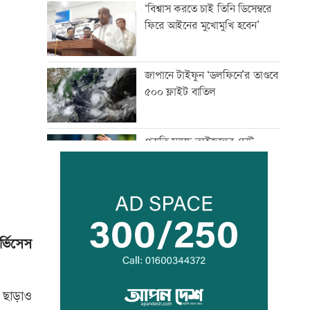
‘বিশ্বাস করতে চাই তিনি ডিসেম্বরে
ফিরে আইনের মুখোমুখি হবেন’
জাপানে টাইফুন ‘ডলফিনে’র তাণ্ডবে
৫০০ ফ্লাইট বাতিল
প্রস্তুতি ম্যাচে তাইজুলের চোট
বাংলাদেশসহ ১৪ দেশের প্রতিরক্ষা
জোটে কমান্ডার নিয়োগ
র্ভিসেস
নোয়াখালীতে ৯৭৯০ ইয়াবাসহ
গ্রেফতার ২
 ছাড়াও