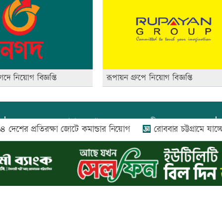
ে নিয়োগ বিজ্ঞপ্তি
রূপায়ন গ্রুপে নিয়োগ বিজ্ঞপ্তি
প্রধান সম্পাদক:
আফজাল বারী
 প্রতিরক্ষা জোটে কমান্ডার নিয়োগ
রোববার চট্টগ্রামে যাচ্ছেন প্রধানম
প্রোমিতা আফরিন কর্তৃক সম্পাদিত ও প্রকাশিত
অফিস:
সি-৫০১, ৬ষ্ঠতলা, আল রাজী কমপ্লেক্স, ১৬৬-১৬৭
শহীদ সৈয়দ নজরুল ইসলাম সরণি, পুরানা পল্টন, ঢাকা-১০০০
০২৬ |
আপন দেশ ডটকম
কর্তৃক সর্বসত্ব ® সংরক্ষিত | উন্নয়নে
ইমিথমেকার