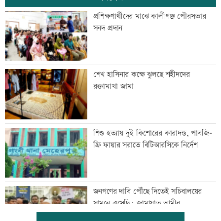
প্রশিক্ষণার্থীদের মাঝে কালীগঞ্জ পৌরসভার
সনদ প্রদান
শেখ হাসিনার কক্ষে ঝুলছে শহীদদের
রক্তামাখা জামা
শিশু হত্যায় দুই কিশোরের কারাদন্ড, পাবজি-
ফ্রি ফায়ার সরাতে বিটিআরসিকে নির্দেশ
জনগণের দাবি পৌঁছে দিতেই সচিবালয়ের
সামনে এসেছি: জামায়াত আমীর