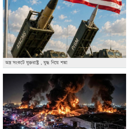
অস্ত্র সংকটে যুক্তরাষ্ট্র , যুদ্ধ নিয়ে শঙ্কা