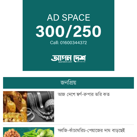
গ্যাস সরবরাহ স্বাভাবিক হবে দুই-তিনদিনের
মধ্যে: মন্ত্রী
সাংবাদিকের ওপর হামলার প্রতিবাদে
কুড়িগ্রামে মানববন্ধন
জনপ্রিয়
রাষ্ট্রবিরোধী অপতৎপরতায় জড়িত শিক্ষকদের
আজ দেশে স্বর্ণ-রুপার ভরি কত
বিরুদ্ধে ব্যবস্থা নেয়ার দাবি ইউট্যাবের
ইরানে একক সামরিক পদক্ষেপের ইঙ্গিত
সবজি-কাঁচামরিচ-পেয়াজের দাম বাড়ছেই
নেতানিয়াহুর