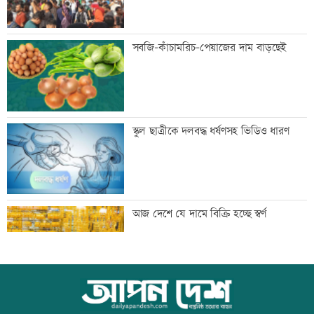
কর্মক্ষেত্রে দায়িত্ব পালনও ইবাদতের অংশ
সবজি-কাঁচামরিচ-পেয়াজের দাম বাড়ছেই
শিশুদের সুরক্ষায় ব্যর্থ, মেটাকে সাড়ে ১১
স্কুল ছাত্রীকে দলবদ্ধ ধর্ষণসহ ভিডিও ধারণ
হাজার কোটি টাকা জরিমানা
এক দিনের ব্যবধানে কমলো স্বর্ণের দাম, আজ
আজ দেশে যে দামে বিক্রি হচ্ছে স্বর্ণ
থেকেই কার্যকর
বগি লাইনচ্যুত, ঢাকা-ময়মনসিংহ রেল চলাচল
আজ বিশ্ব বন্ধু দিবস
বন্ধ