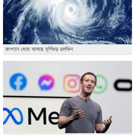
জাপানে ধেয়ে আসছে ঘূর্ণিঝড় ডলফিন