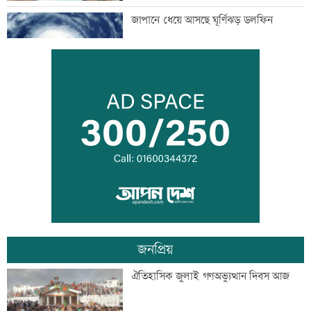
জাপানে ধেয়ে আসছে ঘূর্ণিঝড় ডলফিন
কাঁচা মরিচের দাম কমলেও ডিমের দাম
বাড়তি
নারী এশিয়া কাপে সহজ গ্রুপে বাংলাদেশ
জনপ্রিয়
বিএনপি নেতাকে লক্ষ্য করে গুলি, সহযোগী
ঐতিহাসিক জুলাই গণঅভ্যুত্থান দিবস আজ
গুলিবিদ্ধ