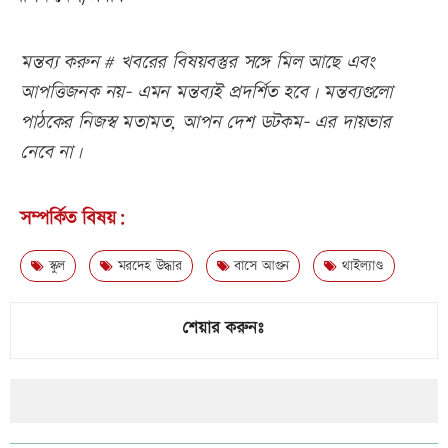
মন্তব্য করুন # খবরের বিষয়বস্তুর সঙ্গে মিল আছে এবং
আপত্তিজনক নয়- এমন মন্তব্যই প্রদর্শিত হবে। মন্তব্যগুলো
পাঠকের নিজস্ব মতামত, আপন দেশ ডটকম- এর দায়ভার
নেবে না।
সম্পর্কিত বিষয়:
স্কুল
মরদেহ উদ্ধার
বাসে আগুন
থাইল্যাণ্ড
শেয়ার করুনঃ