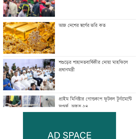
আজ দেশের স্বর্ণের ভরি কত
শশুড়ের শাহাদতবার্ষিকীর দোয়া মাহফিলে
প্রধানমন্ত্রী
প্রাইম মিনিস্টার গোল্ডকাপ ফুটবল টুর্নামেন্টে
সংঘর্ষ, আহত ২৪
এসএসসির ফলপ্রকাশ ১০ আগস্ট, যেভাবে