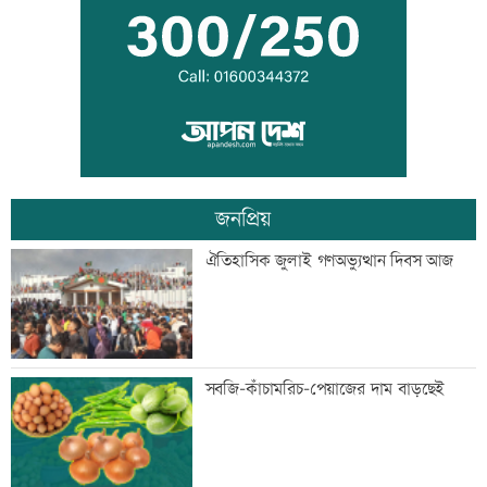
জানা যাবে
দরপত্র ছাড়াই ২০০ ইলেকট্রিক বাস কেনার
নীতিগত অনুমোদন
জনপ্রিয়
তনু হত্যার আসামি সাবেক সেনাসদস্য
ঐতিহাসিক জুলাই গণঅভ্যুত্থান দিবস আজ
হাফিজুরকে আত্মসমর্পণের নির্দেশ
দুদকের মামলায় ঢাকা ব্যাংকের ৪ কর্মকর্তার
সবজি-কাঁচামরিচ-পেয়াজের দাম বাড়ছেই
কারাদণ্ড