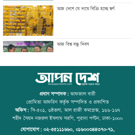
জিয়াউর রহমান দেশে প্রথম সবুজ বিপ্লবের
আজ দেশে যে দামে বিক্রি হচ্ছে স্বর্ণ
ডাক দিয়েছিলেন: পরিবেশমন্ত্রী
প্রথম শ্রেণিতে ভর্তি লটারিতে
আজ বিশ্ব বন্ধু দিবস
মেঘনার ভাঙনরোধে জিও ব্যাগ প্রকল্পে
স্কুল ছাত্রীকে দলবদ্ধ ধর্ষণসহ ভিডিও ধারণ
অনিয়ম, এলাকাবাসীর মানববন্ধন
প্রধান সম্পাদক:
আফজাল বারী
প্রোমিতা আফরিন কর্তৃক সম্পাদিত ও প্রকাশিত
অফিস:
সি-৫০১, ৬ষ্ঠতলা, আল রাজী কমপ্লেক্স, ১৬৬-১৬৭
বাংলাদেশি পাঁচ হাজার কৃষি শ্রমিক নেবে
প্রতিমন্ত্রীকে ঘিরে ভাইরাল ভিডিওতে ছবি
শহীদ সৈয়দ নজরুল ইসলাম সরণি, পুরানা পল্টন, ঢাকা-১০০০
ওমান
জুড়ে অপপ্রচার: এলিন
যোগাযোগ:
০২-৫৫১১১৬৬০
,
০১৬০০৩৪৪৩৭০-৭১,