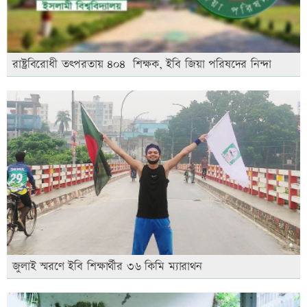
রাষ্ট্রবিরোধী তৎপরতায় ৪০৪ শিক্ষক, ইবি জিয়া পরিষদের নিন্দা
জুলাই স্মরণে ইবি শিক্ষার্থীর ৩৬ কিমি ম্যারাথন