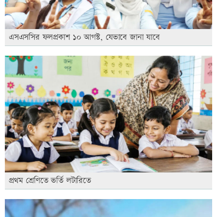
এসএসসির ফলপ্রকাশ ১০ আগস্ট, যেভাবে জানা যাবে
প্রথম শ্রেণিতে ভর্তি লটারিতে