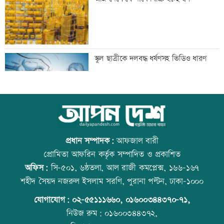
তুরস্ক-পাকিস্তান
বিশ্ববাজারে ফের বাড়ল জ্বালানি তেলের দাম
স্কুল ছাত্রীকে দলবদ্ধ ধর্ষণসহ ভিডিও ধারণ
সিলেটে দুই বাসের সংঘর্ষে প্রাণ গেল
আজ বিশ্ব বন্ধু দিবস
আটজনের
প্রধান সম্পাদক:
আফজাল বারী
প্রোমিতা আফরিন কর্তৃক সম্পাদিত ও প্রকাশিত
অফিস:
সি-৫০১, ৬ষ্ঠতলা, আল রাজী কমপ্লেক্স, ১৬৬-১৬৭
দুপুরের মধ্যে ঝোড়ো হাওয়াসহ বজ্রবৃষ্টি হতে
প্রতিমন্ত্রীকে ঘিরে ভাইরাল ভিডিওতে ছবি
শহীদ সৈয়দ নজরুল ইসলাম সরণি, পুরানা পল্টন, ঢাকা-১০০০
পারে যেসব অঞ্চলে
জুড়ে অপপ্রচার: এলিন
যোগাযোগ:
০২-৫৫১১১৬৬০
,
০১৬০০৩৪৪৩৭০-৭১,
নিউজ রুম:
০১৬০০৩৪৪৩৭২,