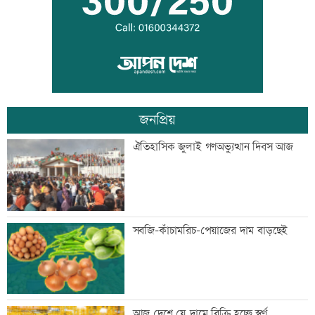
শিশুদের সুরক্ষায় ব্যর্থ, মেটাকে সাড়ে ১১
হাজার কোটি টাকা জরিমানা
জনপ্রিয়
এক দিনের ব্যবধানে কমলো স্বর্ণের দাম, আজ
ঐতিহাসিক জুলাই গণঅভ্যুত্থান দিবস আজ
থেকেই কার্যকর
বগি লাইনচ্যুত, ঢাকা-ময়মনসিংহ রেল চলাচল
সবজি-কাঁচামরিচ-পেয়াজের দাম বাড়ছেই
বন্ধ
যৌথ প্রতিরক্ষা চুক্তি স্বাক্ষরের পথে সৌদি-
আজ দেশে যে দামে বিক্রি হচ্ছে স্বর্ণ