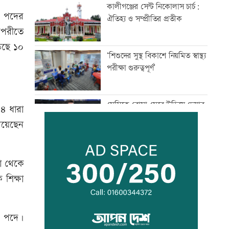
কালীগঞ্জের সেন্ট নিকোলাস চার্চ:
য পদের
ঐতিহ্য ও সম্প্রীতির প্রতীক
িপরীতে
েছে ১০
‘শিশুদের সুস্থ বিকাশে নিয়মিত স্বাস্থ্য
পরীক্ষা গুরুত্বপূর্ণ’
মেসিকে বোমা মেরে উড়িয়ে দেয়ার
৪৪ ধারা
হুমকি
রয়েছেন
ব্যাংক এশিয়াতে নিয়োগ বিজ্ঞপ্তি
া থেকে
শিক্ষা
‘শেখ হাসিনার রাজনৈতিক
তৎপরতার দায় ভারত এড়াতে পারে
ক পদে।
না’