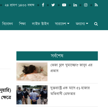
২৪ শ্রাবণ ১৪৩৩ বঙ্গাব্দ
বিনোদন
শিক্ষা
লাইফ স্টাইল
সারাদেশ
অন্যান্য
সর্বশেষ
ভেজা চুলে ঘুমাচ্ছেন? জানুন এর
প্রভাব
যুক্তরাষ্ট্রে এক মাসে ৫১ হাজার
ুয়ারি)
অভিবাসী গ্রেফতার
ষেত্রে