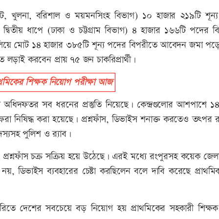
েট, খুলনা, বরিশাল ও ময়মনসিংহ বিভাগ) ১০ হাজার ২১৯টি শূন্
িতীয় ধাপে (ঢাকা ও চট্টগ্রাম বিভাগ) ৪ হাজার ১৬৬টি পদের ব
িয়ে মোট ১৪ হাজার ৩৮৫টি শূন্য পদের বিপরীতে আবেদন জমা পড়
 লড়াই করবেন প্রায় ৭৫ জন চাকরিপ্রার্থী।
মিকের শিক্ষক নিয়োগ পরীক্ষা আজ
িক্ষা অধিদফতর সব ধরনের প্রস্তুতি নিয়েছে। কেন্দ্রগুলোর আশপাশে ১
রা নিষিদ্ধ করা হয়েছে। প্রশ্নফাঁস, ডিভাইস শনাক্ত করতেও তৎপর 
দস্যসহ পুলিশ ও র‌্যাব।
্রশ্নফাঁস চক্র সক্রিয় হয়ে উঠেছে। এরই মধ্যে রংপুরসহ কয়েক জেল
, ডিভাইস ব্যবহারের চেষ্টা করছিলেন বলে দাবি করেছে প্রাথমিক 
 চাকরিতে দেশের সবচেয়ে বড় নিয়োগ হয় প্রাথমিকের সহকারী শিক্ষ