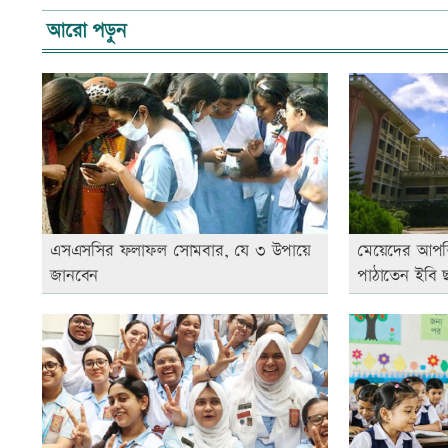
আরো পড়ুন
এসএসসির ফলাফল সোমবার, যে ৩ উপায়ে
মেয়েদের আপত্ত
জানবেন
পাঠাতেন ইবি ছা