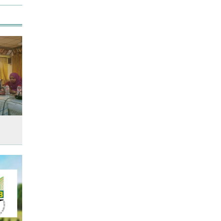
রাজধানীতে ট্রেনের ধাক্কায়
শিক্ষার্থীসহ নিহত ৪
আনসার-ভিডিপির উদ্যোগে সড়ক
সংস্কার
জাতীয় প্রেমিকা দিবস আজ
স্বর্ণের দামে বড় লাফ, আজ থেকেই
কার্যকর
তুচ্ছ ঘটনায় বাকৃবির দুই হলের