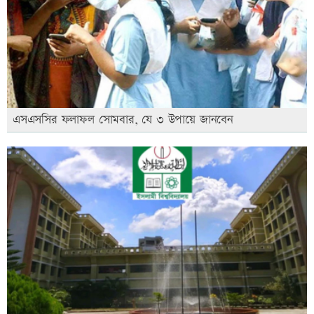
এসএসসির ফলাফল সোমবার, যে ৩ উপায়ে জানবেন