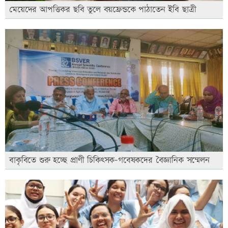
মেয়েদের আপত্তিকর ছবি তুলে বয়ফ্রেন্ডকে পাঠাতেন ইবি ছাত্রী
বাকৃবিতে শুরু হচ্ছে প্রাণী চিকিৎসক-গবেষকদের বৈজ্ঞানিক সম্মেলন