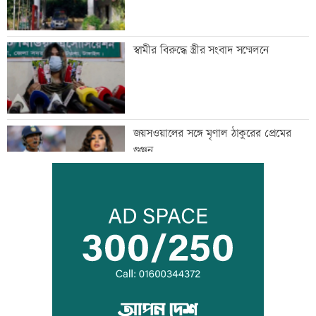
স্বামীর বিরুদ্ধে স্ত্রীর সংবাদ সম্মেলনে
জয়সওয়ালের সঙ্গে মৃণাল ঠাকুরের প্রেমের
গুঞ্জন
ইউএনওদের মানুষের কল্যাণে কাজ করার
আহবান প্রধানমন্ত্রীর
কালীগঞ্জে ৩ মাদকসেবীকে কারাদণ্ড