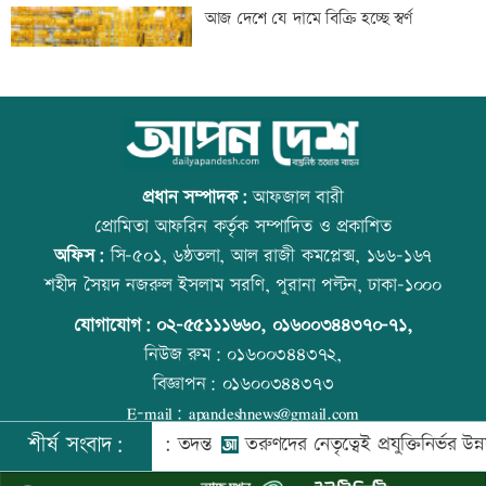
তরুণদের নেতৃত্বেই প্রযুক্তিনির্ভর উন্নয়ন হবে:
আজ দেশে যে দামে বিক্রি হচ্ছে স্বর্ণ
তথ্যপ্রযুক্তিমন্ত্রী
লক্ষ্মীপুর জেলা প্রশাসনের ১৪ কর্মকর্তা-
আজ বিশ্ব বন্ধু দিবস
কর্মচারীর বিদায়ী সংবর্ধনা
প্রধান সম্পাদক:
আফজাল বারী
প্রোমিতা আফরিন কর্তৃক সম্পাদিত ও প্রকাশিত
অফিস:
সি-৫০১, ৬ষ্ঠতলা, আল রাজী কমপ্লেক্স, ১৬৬-১৬৭
সব শর্ত মেনে নিলে হরমুজ খুলবো: ইরান
কোরআন-হাদিসে নামাজ না পড়ার শাস্তি
শহীদ সৈয়দ নজরুল ইসলাম সরণি, পুরানা পল্টন, ঢাকা-১০০০
যোগাযোগ:
০২-৫৫১১১৬৬০
,
০১৬০০৩৪৪৩৭০-৭১,
নিউজ রুম:
০১৬০০৩৪৪৩৭২,
বিজ্ঞাপন:
০১৬০০৩৪৪৩৭৩
মেসির বাবা মারা গেছেন
আজ স্বর্ণ-রুপা যে দামে বিক্রি হচ্ছে
E-mail:
apandeshnews@gmail.com
শীর্ষ সংবাদ:
কে গুম করা হয়: তদন্ত
তরুণদের নেতৃত্বেই প্রযুক্তিনির্ভর উন্নয়ন হবে: তথ্
©
২০২৬ |
আপন দেশ ডটকম
কর্তৃক সর্বসত্ব ® সংরক্ষিত | উন্নয়নে