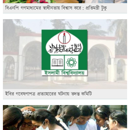
বিএনপি গণমাধ্যমের স্বাধীনতায় বিশ্বাস করে: প্রতিমন্ত্রী টুকু
ইবির গবেষণাপত্র প্রত্যাহারের ঘটনায় তদন্ত কমিটি