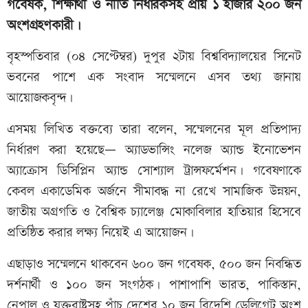
গবেষক, শিক্ষার্থী ও নীতি নির্ধারকসহ প্রায় ১ হাজার ২০০ জন
অংশগ্রহণকারী।
বৃহস্পতিবার (০৪ সেপ্টেম্বর) দুপুর ২টায় বিশ্ববিদ্যালয়ের সিনেট
ভবনের পাশে এক সংবাদ সম্মেলনে এসব তথ্য জানায়
আয়োজকবৃন্দ।
এসময় লিখিত বক্তব্যে তারা বলেন, সম্মেলনের মূল প্রতিপাদ্য
নির্ধারণ করা হয়েছে— অ্যাডভান্সিং নলেজ অ্যান্ড ইনোভেশন
অ্যাক্রোস ডিসিপ্লিন অ্যান্ড সোশ্যাল ট্রান্সফর্মেশন। গবেষণাকে
কেবল একাডেমিক অর্জনে সীমাবদ্ধ না রেখে সামাজিক উন্নয়ন,
জাতীয় অগ্রগতি ও বৈশ্বিক চ্যালেঞ্জ মোকাবিলার হাতিয়ার হিসেবে
প্রতিষ্ঠিত করার লক্ষ্য নিয়েই এ আয়োজন।
এছাড়াও সম্মেলনে থাকবেন ৬০০ জন গবেষক, ৫০০ জন নিবন্ধিত
দর্শনার্থী ও ১০০ জন সংগঠক। পাশাপাশি ভারত, পাকিস্তান,
নেপাল ও যুক্তরাষ্ট্রসহ পাঁচ দেশের ১০ জন বিদেশি ডেলিগেট অংশ