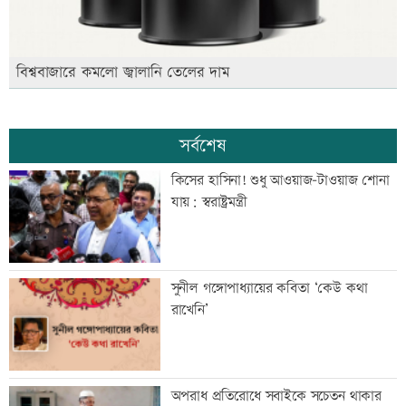
বিশ্ববাজারে কমলো জ্বালানি তেলের দাম
সর্বশেষ
কিসের হাসিনা! শুধু আওয়াজ-টাওয়াজ শোনা
যায়: স্বরাষ্ট্রমন্ত্রী
সুনীল গঙ্গোপাধ্যায়ের কবিতা ‘কেউ কথা
রাখেনি’
অপরাধ প্রতিরোধে সবাইকে সচেতন থাকার