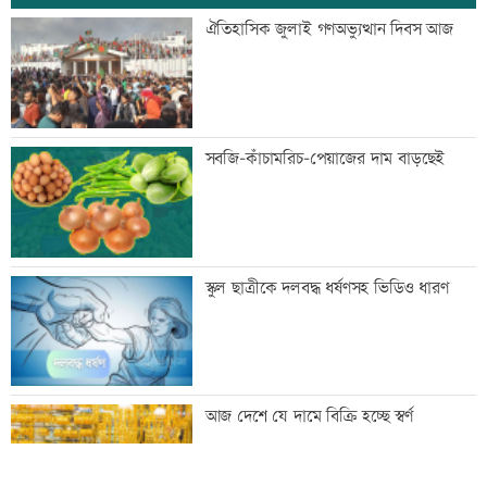
প্রস্তুতি ম্যাচে তাইজুলের চোট
ঐতিহাসিক জুলাই গণঅভ্যুত্থান দিবস আজ
বাংলাদেশসহ ১৪ দেশের প্রতিরক্ষা জোটে
সবজি-কাঁচামরিচ-পেয়াজের দাম বাড়ছেই
কমান্ডার নিয়োগ
নোয়াখালীতে ৯৭৯০ ইয়াবাসহ গ্রেফতার ২
স্কুল ছাত্রীকে দলবদ্ধ ধর্ষণসহ ভিডিও ধারণ
তিন হত্যা মামলার আসামি গ্রেফতার
আজ দেশে যে দামে বিক্রি হচ্ছে স্বর্ণ