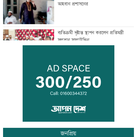
আহবান প্রশাসনের
ব্যতিক্রমী দৃষ্টান্ত স্থাপন করলেন প্রতিমন্ত্রী
সুলতান সালাউদ্দিন
‘বিশ্বাস করতে চাই তিনি ডিসেম্বরে ফিরে
আইনের মুখোমুখি হবেন’
জাপানে টাইফুন ‘ডলফিনে’র তাণ্ডবে ৫০০
ফ্লাইট বাতিল
জনপ্রিয়