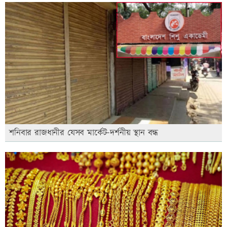
শনিবার রাজধানীর যেসব মার্কেট-দর্শনীয় স্থান বন্ধ