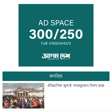
দেশের ৬ অঞ্চলে ভারী বর্ষণের আভাস
সিন্ডিকেট ভেঙে কৃষকদের লাভ নিশ্চিত করা
হবে: আইনমন্ত্রী
জনপ্রিয়
টেলিভিশনে আজকের যত খেলা
ঐতিহাসিক জুলাই গণঅভ্যুত্থান দিবস আজ