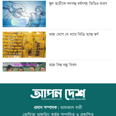
শনিবার রাজধানীর যেসব মার্কেট-দর্শনীয় স্থান
স্কুল ছাত্রীকে দলবদ্ধ ধর্ষণসহ ভিডিও ধারণ
বন্ধ
শাহজালাল বিমানবন্দরে আগুন, সাময়িক বন্ধ
আজ দেশে যে দামে বিক্রি হচ্ছে স্বর্ণ
যাত্রীসেবা
গ্রিস উপকূলে দুই শতাধিক অভিবাসী উদ্ধার,
আজ বিশ্ব বন্ধু দিবস
অধিকাংশ বাংলাদেশি
অস্থির বাজারে আজ স্বর্ণের ভরি কত
উত্থান-পতনের বাজারে আজ স্বর্ণের ভরি কত
প্রধান সম্পাদক:
আফজাল বারী
প্রোমিতা আফরিন কর্তৃক সম্পাদিত ও প্রকাশিত