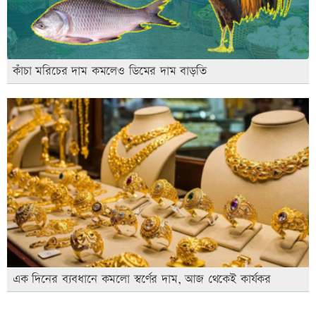
কাঁচা মরিচের দাম কমলেও ডিমের দাম বাড়তি
এক দিনের ব্যবধানে কমলো স্বর্ণের দাম, আজ থেকেই কার্যকর