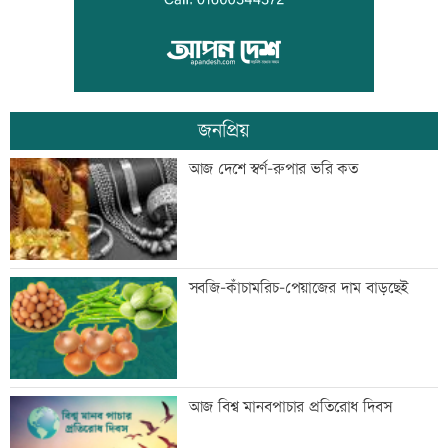
ব্রিজের নিচে মিলল নারীর খণ্ডিত মরদেহ
জনপ্রিয়
তিন বিভাগে বন্যার পূর্বাভাস
আজ দেশে স্বর্ণ-রুপার ভরি কত
দ্বিতীয় প্রান্তিকে ন্যাশনাল ফিডের লোকসান
সবজি-কাঁচামরিচ-পেয়াজের দাম বাড়ছেই
ফ্ল্যাট পাবেন জুলাই শহীদ-আহত পরিবার:
আজ বিশ্ব মানবপাচার প্রতিরোধ দিবস
গৃহায়ন প্রতিমন্ত্রী