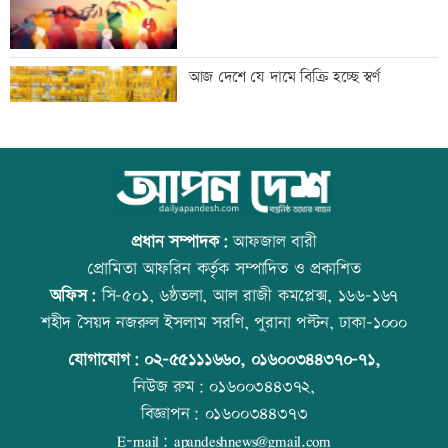
প্রস্তুতি ম্যাচে অপ্রস্তুত বাংলাদেশ
আজ দেশে যে দামে বিক্রি হচ্ছে স্বর্ণ
ফেনীর বন্ধ গ্যাসক্ষেত্র চালুর উদ্যোগ নেই,
আজ বিশ্ব বন্ধু দিবস
হতাশ এলাকাবাসী
প্রধান সম্পাদক:
আফজাল বারী
প্রোমিতা আফরিন কর্তৃক সম্পাদিত ও প্রকাশিত
অফিস:
সি-৫০১, ৬ষ্ঠতলা, আল রাজী কমপ্লেক্স, ১৬৬-১৬৭
দেশের বিরুদ্ধে একটি দল চক্রান্ত করছে :
প্রতিমন্ত্রীকে ঘিরে ভাইরাল ভিডিওতে ছবি
শহীদ সৈয়দ নজরুল ইসলাম সরণি, পুরানা পল্টন, ঢাকা-১০০০
রিজভী
জুড়ে অপপ্রচার: এলিন
যোগাযোগ:
০২-৫৫১১১৬৬০
,
০১৬০০৩৪৪৩৭০-৭১,
নিউজ রুম:
০১৬০০৩৪৪৩৭২,
বিজ্ঞাপন:
০১৬০০৩৪৪৩৭৩
পুকুরে বিষ দিয়ে ১০ লাখ টাকার মাছ নিধন
বিশ্ব মাতৃদুগ্ধ দিবস আজ
E-mail:
apandeshnews@gmail.com