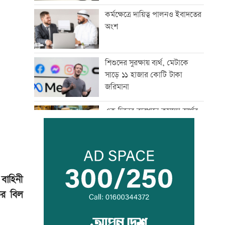
কর্মক্ষেত্রে দায়িত্ব পালনও ইবাদতের
অংশ
শিশুদের সুরক্ষায় ব্যর্থ, মেটাকে
সাড়ে ১১ হাজার কোটি টাকা
জরিমানা
এক দিনের ব্যবধানে কমলো স্বর্ণের
দাম, আজ থেকেই কার্যকর
বগি লাইনচ্যুত, ঢাকা-ময়মনসিংহ
রেল চলাচল বন্ধ
বাহিনী
ির বিল
যৌথ প্রতিরক্ষা চুক্তি স্বাক্ষরের পথে
সৌদি-তুরস্ক-পাকিস্তান