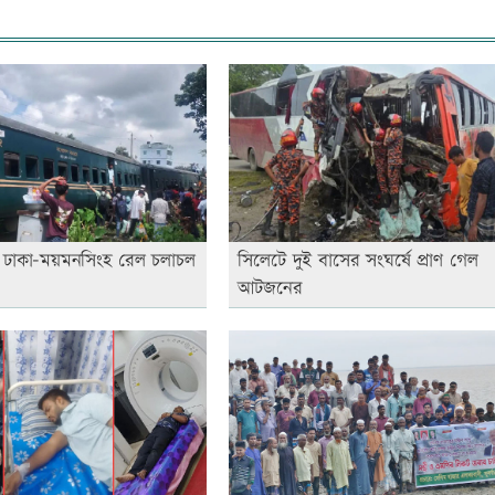
ত, ঢাকা-ময়মনসিংহ রেল চলাচল
সিলেটে দুই বাসের সংঘর্ষে প্রাণ গেল
আটজনের