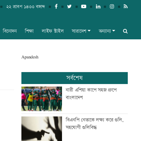
২২ শ্রাবণ ১৪৩৩ বঙ্গাব্দ
বিনোদন
শিক্ষা
লাইফ স্টাইল
সারাদেশ
অন্যান্য
Apandesh
সর্বশেষ
নারী এশিয়া কাপে সহজ গ্রুপে
বাংলাদেশ
বিএনপি নেতাকে লক্ষ্য করে গুলি,
সহযোগী গুলিবিদ্ধ