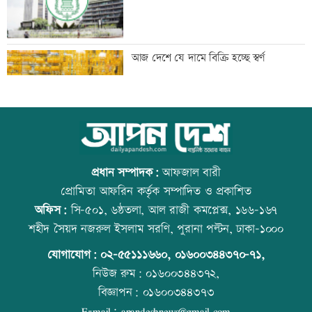
তরুণদের নেতৃত্বেই প্রযুক্তিনির্ভর উন্নয়ন হবে:
আজ দেশে যে দামে বিক্রি হচ্ছে স্বর্ণ
তথ্যপ্রযুক্তিমন্ত্রী
লক্ষ্মীপুর জেলা প্রশাসনের ১৪ কর্মকর্তা-
আজ বিশ্ব বন্ধু দিবস
কর্মচারীর বিদায়ী সংবর্ধনা
প্রধান সম্পাদক:
আফজাল বারী
প্রোমিতা আফরিন কর্তৃক সম্পাদিত ও প্রকাশিত
অফিস:
সি-৫০১, ৬ষ্ঠতলা, আল রাজী কমপ্লেক্স, ১৬৬-১৬৭
সব শর্ত মেনে নিলে হরমুজ খুলবো: ইরান
কোরআন-হাদিসে নামাজ না পড়ার শাস্তি
শহীদ সৈয়দ নজরুল ইসলাম সরণি, পুরানা পল্টন, ঢাকা-১০০০
যোগাযোগ:
০২-৫৫১১১৬৬০
,
০১৬০০৩৪৪৩৭০-৭১,
নিউজ রুম:
০১৬০০৩৪৪৩৭২,
বিজ্ঞাপন:
০১৬০০৩৪৪৩৭৩
মেসির বাবা মারা গেছেন
আজ স্বর্ণ-রুপা যে দামে বিক্রি হচ্ছে
E-mail:
apandeshnews@gmail.com