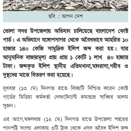
ছবি : আপন দেশ
ভোলা সদর উপজেলায় অভিযান চালিয়েছে বাংলাদেশ কোস্ট
গার্ড। এ অভিযানে বঙ্গোপসাগর থেকে অবৈধভাবে আহরিত ১০
হাজার ১৪০ কেজি সামুদ্রিক ইলিশ জব্দ করা হয়। যার
আনুমানিক বাজারমূল্য প্রায় প্রায় ১ কোটি ১ লাখ ৪০ হাজার
টাকা। জব্দকৃত ইলিশ স্থানীয় এতিমখানা,মাদরাসা,গরীব ও
দুস্থদের মাঝে বিতরণ করা হয়েছে।
বুধবার (১৩ মে) দিনগত রাতে বিষয়টি নিশ্চিত করেন কোস্ট
গার্ডের মিডিয়া কর্মকর্তা লেফটেন্যান্ট কমান্ডার সাব্বির আলম
সুজন।
এর আগে,মঙ্গলবার (১২ মে) দিনগত রাতে উপজেলা শহরের
পানপট্টি সংলগ্ন এলাকায় ৩টি ট্রাক থেকে এসব অবৈধ ইলিশ জব্দ