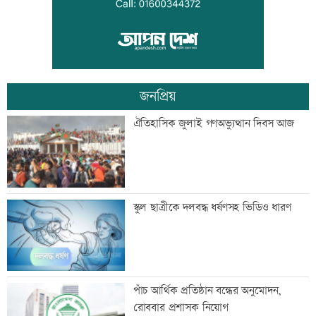
কালীগঞ্জে ৩ মাদকসেবীকে কারাদণ্ড
জনপ্রিয়
স্বেচ্ছাসেবী ফোরামের মাসব্যাপী আবৃত্তি
ঐতিহাসিক জুলাই গণঅভ্যুত্থান দিবস আজ
চিত্রাঙ্কন প্রতিযোগিতা
শাক ধুতে গিয়ে গৃহবধূর মৃত্যু
স্কুল ছাত্রীকে দলবদ্ধ ধর্ষণসহ ভিডিও ধারণ
হাসিনার নির্দেশে সালাহউদ্দিন আহমদকে গুম
পাঁচ আর্থিক প্রতিষ্ঠান বন্ধের অনুমোদন,
করা হয়: তদন্ত
রোববার প্রশাসক নিয়োগ