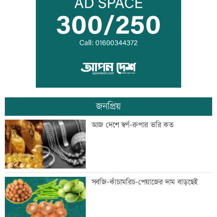
তনু হত্যার আসামি সাবেক সেনাসদস্য
হাফিজুরকে আত্মসমর্পণের নির্দেশ
দুদকের মামলায় ঢাকা ব্যাংকের ৪ কর্মকর্তার
কারাদণ্ড
জনপ্রিয়
জিয়াউর রহমান দেশে প্রথম সবুজ বিপ্লবের
আজ দেশে স্বর্ণ-রুপার ভরি কত
ডাক দিয়েছিলেন: পরিবেশমন্ত্রী
প্রথম শ্রেণিতে ভর্তি লটারিতে
সবজি-কাঁচামরিচ-পেয়াজের দাম বাড়ছেই