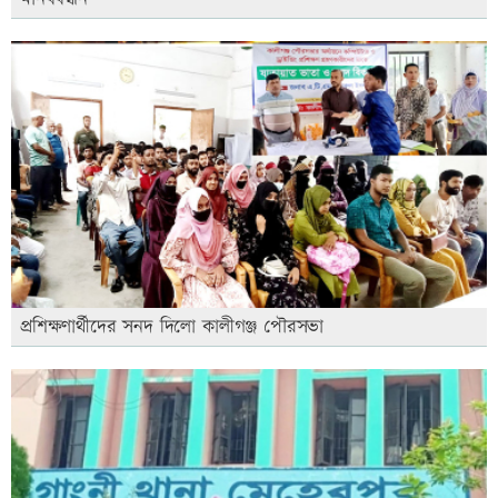
প্রশিক্ষণার্থীদের সনদ দিলো কালীগঞ্জ পৌরসভা