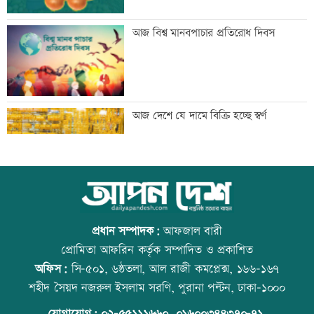
মেঘনার ভাঙনরোধে জিও ব্যাগ প্রকল্পে
আজ বিশ্ব মানবপাচার প্রতিরোধ দিবস
অনিয়ম, এলাকাবাসীর মানববন্ধন
বাংলাদেশি পাঁচ হাজার কৃষি শ্রমিক নেবে
আজ দেশে যে দামে বিক্রি হচ্ছে স্বর্ণ
ওমান
স্বর্ণ খাতকে আনুষ্ঠানিক কাঠামোয় আনছে
আজ বিশ্ব বন্ধু দিবস
সরকার, মতামত চাইল মন্ত্রণালয়
প্রধান সম্পাদক:
আফজাল বারী
প্রোমিতা আফরিন কর্তৃক সম্পাদিত ও প্রকাশিত
অফিস:
সি-৫০১, ৬ষ্ঠতলা, আল রাজী কমপ্লেক্স, ১৬৬-১৬৭
গবেষণা-দক্ষতা উন্নয়নে বাংলাদেশ-অস্ট্রেলিয়ার
প্রতিমন্ত্রীকে ঘিরে ভাইরাল ভিডিওতে ছবি
শহীদ সৈয়দ নজরুল ইসলাম সরণি, পুরানা পল্টন, ঢাকা-১০০০
নতুন উদ্যোগ
জুড়ে অপপ্রচার: এলিন