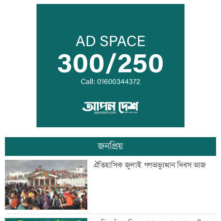
মানবিক মূল্যবোধসম্পন্ন বিচারকের অভাব:
আইনমন্ত্রী
রোববার চট্টগ্রামে যাচ্ছেন প্রধানমন্ত্রী
জনপ্রিয়
বিয়ে না করার কারণ জানালেন আমিশা
ঐতিহাসিক জুলাই গণঅভ্যুত্থান দিবস আজ
আওয়ামী লীগের সঙ্গে গণতন্ত্র যায় না: মির্জা