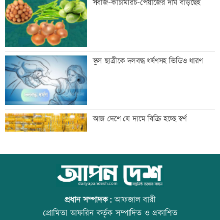
সবজি-কাঁচামরিচ-পেয়াজের দাম বাড়ছেই
ফখরুল
ডেপুটি ম্যানেজার চেয়ে ব্র্যাকে নিয়োগ
স্কুল ছাত্রীকে দলবদ্ধ ধর্ষণসহ ভিডিও ধারণ
‘আমার স্বপ্ন আপনাদের কাছে দিয়ে গেলাম’
আজ দেশে যে দামে বিক্রি হচ্ছে স্বর্ণ
মেহেরপুর সীমান্তে নারীসহ ৫ জনকে পুশইনের
আজ বিশ্ব বন্ধু দিবস
চেষ্টা, বিজিবির প্রতিরোধে ব্যর্থ
প্রধান সম্পাদক:
আফজাল বারী
প্রোমিতা আফরিন কর্তৃক সম্পাদিত ও প্রকাশিত