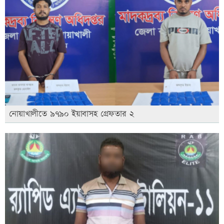
নোয়াখালীতে ৯৭৯০ ইয়াবাসহ গ্রেফতার ২