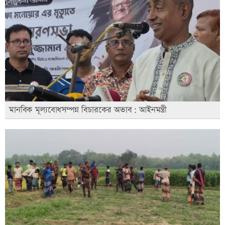
মানবিক মূল্যবোধসম্পন্ন বিচারকের অভাব: আইনমন্ত্রী