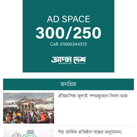
মাতারবাড়ি পৌঁছেছেন প্রধানমন্ত্রী
ওবায়দুল কাদেরসহ ৭ আসামির বিরুদ্ধে
ট্রাইব্যুনালে তৃতীয় দিনের যুক্তিতর্ক আজ
জনপ্রিয়
বিদেশ পালানোর সময় বড় সাজ্জাদের ভাই
ঐতিহাসিক জুলাই গণঅভ্যুত্থান দিবস আজ
আটক
বাবাকে শেষ বিদায় জানাতে রোজারিওতে
পাঁচ আর্থিক প্রতিষ্ঠান বন্ধের অনুমোদন,
মেসি