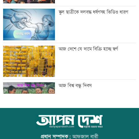
কালীগঞ্জের সেন্ট নিকোলাস চার্চ: ঐতিহ্য ও
স্কুল ছাত্রীকে দলবদ্ধ ধর্ষণসহ ভিডিও ধারণ
সম্প্রীতির প্রতীক
‘শিশুদের সুস্থ বিকাশে নিয়মিত স্বাস্থ্য পরীক্ষা
আজ দেশে যে দামে বিক্রি হচ্ছে স্বর্ণ
গুরুত্বপূর্ণ’
মেসিকে বোমা মেরে উড়িয়ে দেয়ার হুমকি
আজ বিশ্ব বন্ধু দিবস
ব্যাংক এশিয়াতে নিয়োগ বিজ্ঞপ্তি
উত্থান-পতনের বাজারে আজ স্বর্ণের ভরি কত
প্রধান সম্পাদক:
আফজাল বারী