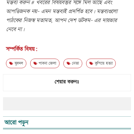
মন্তব্য করুন # খবরের বিষয়বস্তুর সঙ্গে মিল আছে এবং
আপত্তিজনক নয়- এমন মন্তব্যই প্রদর্শিত হবে। মন্তব্যগুলো
পাঠকের নিজস্ব মতামত, আপন দেশ ডটকম- এর দায়ভার
নেবে না।
সম্পর্কিত বিষয়:
যুবদল
পাবনা জেলা
নেতা
কুপিয়ে হত্যা
শেয়ার করুনঃ
আরো পড়ুন