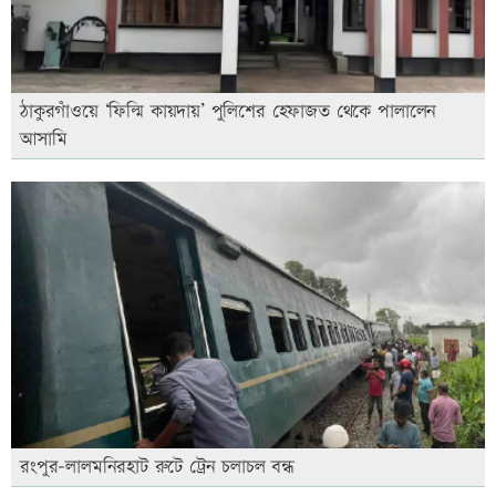
ঠাকুরগাঁওয়ে ‘ফিল্মি কায়দায়’ পুলিশের হেফাজত থেকে পালালেন
আসামি
রংপুর-লালমনিরহাট রুটে ট্রেন চলাচল বন্ধ