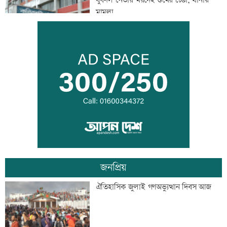
যুবদল নেতার মরদেহ গুমের চেষ্টা, থানায়
মামলা
দেশকে কী দিতে পারলাম, সেটিই গুরুত্বপূর্ণ:
প্রধানমন্ত্রী
ভেজা চুলে ঘুমাচ্ছেন? জানুন এর প্রভাব
জনপ্রিয়
যুক্তরাষ্ট্রে এক মাসে ৫১ হাজার অভিবাসী
ঐতিহাসিক জুলাই গণঅভ্যুত্থান দিবস আজ
গ্রেফতার