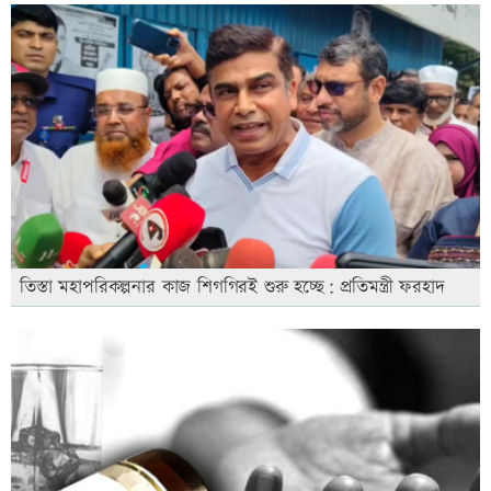
তিস্তা মহাপরিকল্পনার কাজ শিগগিরই শুরু হচ্ছে: প্রতিমন্ত্রী ফরহাদ