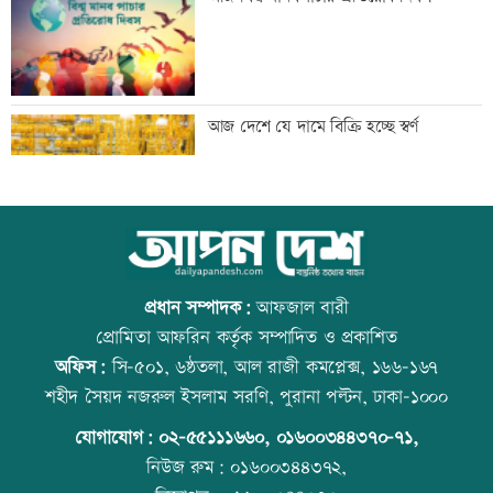
উপচে পড়া ভিড়
জোড়া গোলে মেসির নতুন রেকর্ড
আজ দেশে যে দামে বিক্রি হচ্ছে স্বর্ণ
ঢাকার চারপাশের নদীদূষণ রোধে
আজ বিশ্ব বন্ধু দিবস
কর্মপরিকল্পনার নির্দেশ
প্রধান সম্পাদক:
আফজাল বারী
প্রোমিতা আফরিন কর্তৃক সম্পাদিত ও প্রকাশিত
অফিস:
সি-৫০১, ৬ষ্ঠতলা, আল রাজী কমপ্লেক্স, ১৬৬-১৬৭
গণভোটের রায় বাস্তবায়নে ১১ দলের লংমার্চের
প্রতিমন্ত্রীকে ঘিরে ভাইরাল ভিডিওতে ছবি
শহীদ সৈয়দ নজরুল ইসলাম সরণি, পুরানা পল্টন, ঢাকা-১০০০
ঘোষণা
জুড়ে অপপ্রচার: এলিন
যোগাযোগ:
০২-৫৫১১১৬৬০
,
০১৬০০৩৪৪৩৭০-৭১,
নিউজ রুম:
০১৬০০৩৪৪৩৭২,