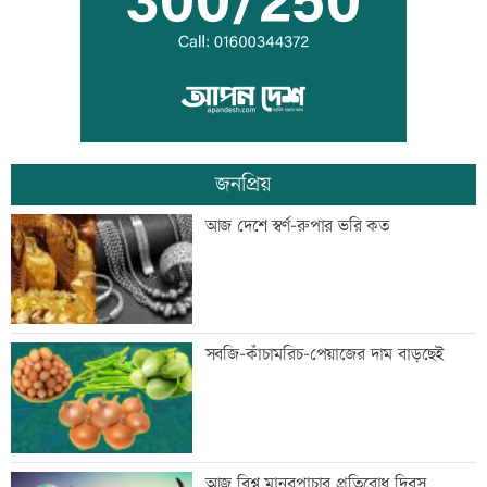
২৩তম রাষ্ট্রপতি নির্বাচন ২০ আগস্ট: ইসি
জনপ্রিয়
ভিসা নিয়ে প্রতারণা, ভারতীয় হাইকমিশনের
আজ দেশে স্বর্ণ-রুপার ভরি কত
সতর্কবার্তা
জুলাইয়ে সড়কে ঝরেছে ৪১৬ প্রাণ
সবজি-কাঁচামরিচ-পেয়াজের দাম বাড়ছেই
জুলাই স্মৃতি জাদুঘর উন্মুক্ত, প্রথম দিনেই
আজ বিশ্ব মানবপাচার প্রতিরোধ দিবস