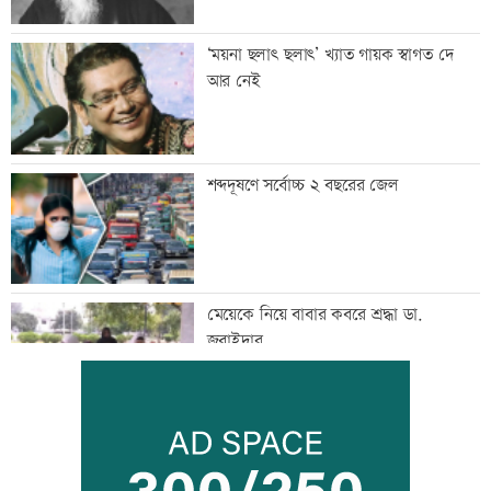
‘ময়না ছলাৎ ছলাৎ’ খ্যাত গায়ক স্বাগত দে
আর নেই
শব্দদূষণে সর্বোচ্চ ২ বছরের জেল
মেয়েকে নিয়ে বাবার কবরে শ্রদ্ধা ডা.
জুবাইদার
রাষ্ট্রবিরোধী তৎপরতায় ৪০৪ শিক্ষক, ইবি
জিয়া পরিষদের নিন্দা