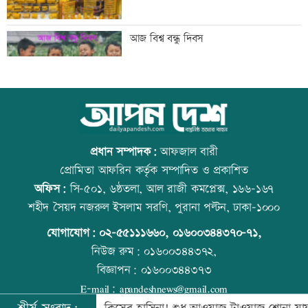
গুরুত্বপূর্ণ ব্যক্তিদের নিয়ে অপপ্রচারের বিরুদ্ধে
আজ বিশ্ব বন্ধু দিবস
সতর্ক করল পুলিশ
নিরাপত্তা পেলে দেশে ফিরতে চান সাকিব
কোরআন-হাদিসে নামাজ না পড়ার শাস্তি
প্রধান সম্পাদক:
আফজাল বারী
প্রোমিতা আফরিন কর্তৃক সম্পাদিত ও প্রকাশিত
অফিস:
সি-৫০১, ৬ষ্ঠতলা, আল রাজী কমপ্লেক্স, ১৬৬-১৬৭
সাকিবের দেশে ফেরার সুযোগ নেই: ক্রীড়া
উত্থান-পতনের বাজারে আজ স্বর্ণের ভরি কত
শহীদ সৈয়দ নজরুল ইসলাম সরণি, পুরানা পল্টন, ঢাকা-১০০০
প্রতিমন্ত্রী
যোগাযোগ:
০২-৫৫১১১৬৬০
,
০১৬০০৩৪৪৩৭০-৭১,
নিউজ রুম:
০১৬০০৩৪৪৩৭২,
বিজ্ঞাপন:
০১৬০০৩৪৪৩৭৩
শিল্পকলায় বিনামূল্যে ৬ সিনেমা দেখা যাবে
আজ স্বর্ণ-রুপা যে দামে বিক্রি হচ্ছে
E-mail:
apandeshnews@gmail.com