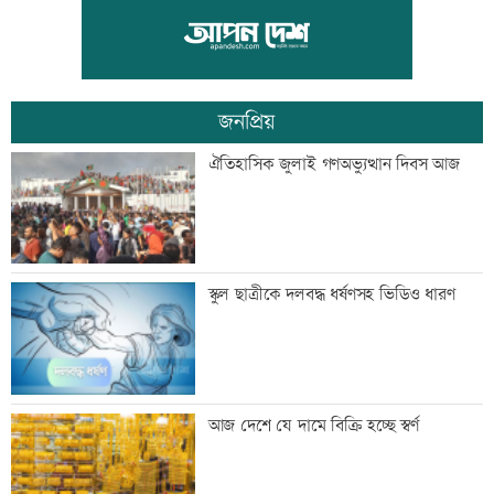
পাঁচ আর্থিক প্রতিষ্ঠান বন্ধের অনুমোদন,
রোববার প্রশাসক নিয়োগ
জনপ্রিয়
ঢাকা-ময়মনসিংহ রেল যোগাযোগ স্বাভাবিক
ঐতিহাসিক জুলাই গণঅভ্যুত্থান দিবস আজ
সিঙ্গাপুর থেকে এক কার্গো এলএনজি কিনবে
স্কুল ছাত্রীকে দলবদ্ধ ধর্ষণসহ ভিডিও ধারণ
সরকার
মান্দায় ২৯৬ বোতলসহ দুই মাদক কারবারি
আজ দেশে যে দামে বিক্রি হচ্ছে স্বর্ণ
আটক