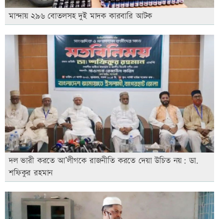
মান্দায় ২৯৬ বোতলসহ দুই মাদক কারবারি আটক
দল ভারী করতে আ’লীগকে রাজনীতি করতে দেয়া উচিত নয়: ডা.
শফিকুর রহমান