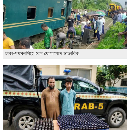
ঢাকা-ময়মনসিংহ রেল যোগাযোগ স্বাভাবিক