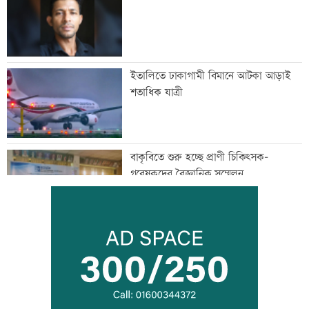
ইতালিতে ঢাকাগামী বিমানে আটকা আড়াই
শতাধিক যাত্রী
বাকৃবিতে শুরু হচ্ছে প্রাণী চিকিৎসক-
গবেষকদের বৈজ্ঞানিক সম্মেলন
বন্দরে বিস্ফোরণে একই পরিবারের ৩ জন দগ্ধ