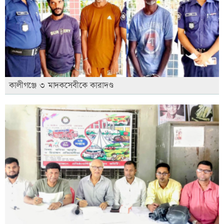
কালীগঞ্জে ৩ মাদকসেবীকে কারাদণ্ড