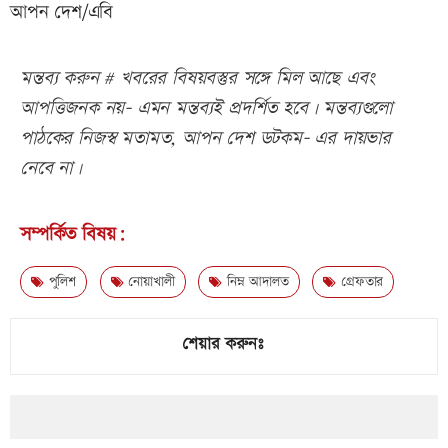
আপন দেশ/এবি
মন্তব্য করুন # খবরের বিষয়বস্তুর সঙ্গে মিল আছে এবং
আপত্তিজনক নয়- এমন মন্তব্যই প্রদর্শিত হবে। মন্তব্যগুলো
পাঠকের নিজস্ব মতামত, আপন দেশ ডটকম- এর দায়ভার
নেবে না।
সম্পর্কিত বিষয়:
পুলিশ
নোয়াখালী
নিম্ন আদালত
গ্রেফতার
শেয়ার করুনঃ