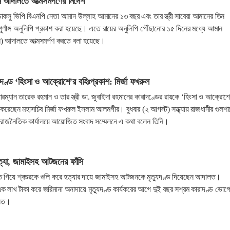
ন আদালতে আত্মসমর্পণের নির্দেশ
 ডাকসু ভিপি বিএনপি নেতা আমান উল্লাহ আমানের ১৩ বছর এবং তার স্ত্রী সাবেরা আমানের তিন
পূর্ণাঙ্গ অনুলিপি প্রকাশ করা হয়েছে। এতে রায়ের অনুলিপি পৌঁছানোর ১৫ দিনের মধ্যে আমান
্ন) আদালতে আত্মসমর্পণ করতে বলা হয়েছে।
দণ্ড ‘হিংসা ও আক্রোশে’র বহিঃপ্রকাশ: মির্জা ফখরুল
ারম্যান তারেক রহমান ও তার স্ত্রী ডা. জুবাইদা রহমানের কারাদণ্ডের রায়কে ‘হিংসা ও আক্রোশ
 করেছেন মহাসচিব মির্জা ফখরুল ইসলাম আলমগীর। বুধবার (২ আগস্ট) সন্ধ্যায় রাজধানীর গুলশা
র রাজনৈতিক কার্যালয়ে আয়োজিত সংবাদ সম্মেলনে এ কথা বলেন তিনি।
হত্যা, জামাইসহ আটজনের ফাঁসি
ে গিয়ে শ্বশুরকে গুলি করে হত্যার দায়ে জামাইসহ আটজনকে মৃত্যুদণ্ড দিয়েছেন আদালত।
ক লাখ টাকা করে জরিমানা অনাদায়ে মৃত্যুদণ্ড কার্যকরের আগে দুই বছর সশ্রম কারাদণ্ড ভোগ
ালত।