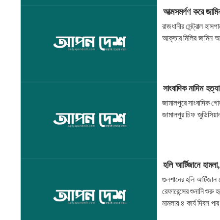
আত্মসমর্পণ করে জামি
রাজধানীর সেন্ট্রাল হাস
আক্তার মিলির জামিন 
সাংবাদিক নাদিম হত্য
জামালপুরে সাংবাদিক গোল
জামালপুর চিফ জুডিসিয়া
হলি আর্টিজানে হামলা,
গুলশানের হলি আর্টিজান
রেফারেন্সের শুনানি শুর
মামলায় ৪ কার্য দিবস পা