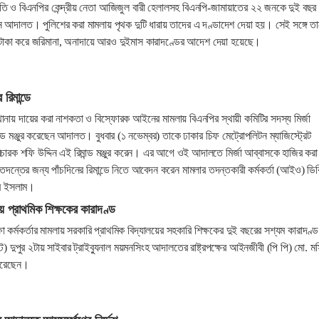
তি ও বিএনপির কেন্দ্রীয় নেতা আজিজুল বারী হেলালসহ বিএনপি-জামায়াতের ২২ জনকে দুই বছর
ন আদালত। পুলিশের করা মামলায় পৃথক দুটি ধারায় তাদের এ দণ্ডাদেশ দেয়া হয়। সেই সঙ্গে ত
র টাকা করে জরিমানা, অনাদায়ে আরও দুইমাস কারাদণ্ডের আদেশ দেয়া হয়েছে।
 রিমান্ডে
থানায় দায়ের করা নাশকতা ও বিস্ফোরক আইনের মামলায় বিএনপির স্থায়ী কমিটির সদস্য মির্জা
ান্ড মঞ্জুর করেছেন আদালত। বুধবার (১ নভেম্বর) তাকে ঢাকার চিফ মেট্রোপলিটন ম্যাজিস্ট্রেট
রক শফি উদ্দিন এই রিমান্ড মঞ্জুর করেন। এর আগে ওই আদালতে মির্জা আব্বাসকে হাজির করা
 তদন্তের জন্য পাঁচদিনের রিমান্ডে নিতে আবেদন করেন মামলার তদন্তকারী কর্মকর্তা (আইও) ডিব
ূর ইসলাম।
লায় প্রাথমিক শিক্ষকের কারাদণ্ড
 কর্মকর্তার মামলায় সরকারি প্রাথমিক বিদ্যালয়ের সহকারি শিক্ষকের দুই বছরের সশ্যম কারাদণ্ড
) দুপুর ২টায় সাইবার ট্রাইব্যুনাল ময়মনসিংহ আদালতের রাষ্ট্রপক্ষের আইনজীবী (পি পি) মো. ম
 করেছেন।