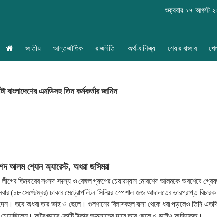
শুক্রবার ০৭ আগস্ট 
জাতীয়
আন্তর্জাতিক
রাজনীতি
অর্থ-বাণিজ্য
শেয়ার বাজার
খে
টা বাংলাদেশের এমডিসহ তিন কর্মকর্তার জামিন
শেদ আলম শ্যোন অ্যারেস্ট, অধরা জসিমরা
মী লীগের তিনবারের সংসদ সদস্য ও বেঙ্গল গ্রুপের চেয়ারম্যান মোরশেদ আলমকে অবশেষে গ্রে
র (০৮ সেপ্টেম্বর) ঢাকার মেট্রোপলিটন সিনিয়র স্পেশাল জজ আদালতের ভারপ্রাপ্ত বিচারক
 দেন। তবে অধরা তার ভাই ও ছেলে। গুলশানের বিলাসবহুল বাসা থেকে ধরা পড়লেও তিনি এতদ
তে চেয়েছিলেন। অবৈধভাবে কোটি টাকার আত্মসাতের দায়ে তার ছেলে ও ভাইও অভিযুক্ত।