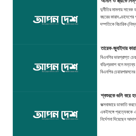
আমান ও স্ত্রীকে নিম্
দুর্নীতির মামলায় সাবেক
বছরের কারাদণ্ডাদেশের 
দম্পতিকে বিচারিক (নিম
তারেক-জুবাইদার কারা
বিএনপির ভারপ্রাপ্ত চেয়
বহিঃপ্রকাশ বলে মন্তব্য
বিএনপির চেয়ারপারসনে
শ্বশুরকে গুলি করে 
কক্সবাজারে ডাকাতি করত
একইসঙ্গে প্রত্যেককে এ
নির্দেশনা দিয়েছেন আদ