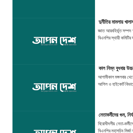
দুর্নীতির মামলায় খাল
জ্ঞাত আয়বহির্ভূত সম্প
বিএনপির স্থায়ী কমিটির 
কাল নিম্ন বুধবার উ
আগামীকাল মঙ্গলবার থেক
আপিল ও হাইকোর্ট বিভা
নেতাকর্মীদের গুম, নি
বিরোধীদলীয় নেতা-কর্মী
বিএনপির মহাসচিব মির্জ