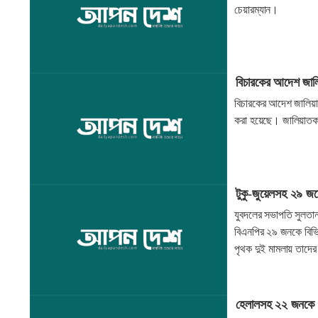
চেয়ারম্যান।
বিচারকের আদেশ জাল
বিচারকের আদেশ জালিয়া
করা হয়েছে। জালিয়াতকার
টুকু-জুয়েলসহ ২৯ জনে
যুবদলের সভাপতি সুলতান 
বিএনপির ২৯ জনকে বিভি
পৃথক দুই মামলায় তাদে
হেলালসহ ২২ জনকে 