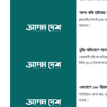
আপন কফি হাউজের ম্য
রাজধানীর খিলগাঁওয়ের আ
আদালত।
চুরির অভিযোগে সাবে
নোয়াখালী দ্বীপের হাত
উদ্দিন (৪৩) উপজেলার 
একযোগে ১৬৮ বিচার
অতিরিক্ত জেলা জজ, যু
হয়েছে।