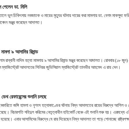
ন পেলেন ডা. মিলি
পাতালে ভুল চিকিৎসায় নবজাতক ও মায়ের মৃত্যুর ঘটনায় দায়ের করা মামলায় ডা. বেগম মাকসুদা ফরি
আবেদন মঞ্জুর করেছেন আদালত।
া মামলা ৯ আসামির রিমান্ড
াম রাব্বানী নাদিম হত্যা মামলায় ৯ আসামির রিমান্ড মঞ্জুর করেছেন আদালত। রোববার (১৮ জুন)
ল ম্যাজিস্ট্রেট আদালতের সিনিয়র জুডিসিয়াল ম্যাজিস্ট্রেট তানভীর আহমেদ এ রায় দেন।
 ডেথ রেফারেন্সের শুনানি চলছে
 বেকারিতে জঙ্গি হামলা ও নৃশংস হত্যাকাণ্ডের ঘটনায় নিম্ন আদালতের রায়ের বিরুদ্ধে আপিল ও
ু হয়েছে। বিচারপতি সহিদুল করিমের নেতৃত্বাধীন হাইকোর্ট বেঞ্চে এই শুনানি শুরু হয়। এরমধ্যে 
র হয়েছে। এবার আসামিদের বিরুদ্ধে যে রায় দিয়েছেন নিম্ন আদালত তা পড়ে শোনাচ্ছে রাষ্ট্রপক