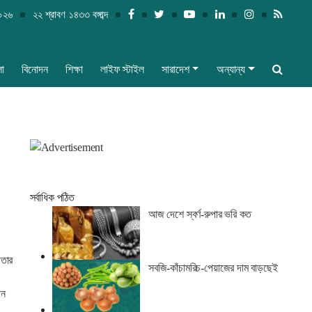
২০২৬
২২ শ্রাবণ ১৪৩৩ বঙ্গাব্দ
লা
বিনোদন
শিক্ষা
লাইফ স্টাইল
সারাদেশ
অন্যান্য
সর্বাধিক পঠিত
আজ দেশে স্বর্ণ-রুপার ভরি কত
ফতার
সবজি-কাঁচামরিচ-পেয়াজের দাম বাড়ছেই
িন