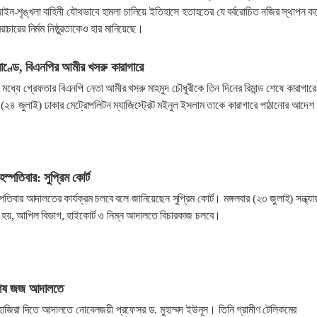
 আইন-শৃঙ্খলা বাহিনী যৌথভাবে হামলা চালিয়ে ইতিহাসে হতাহতের যে বর্বরোচিত নজির স্থাপন ক
াচারের নির্মম নিষ্ঠুরতাকেও হার মানিয়েছে।
মাণ্ডে, বিএনপির আমীর খসরু কারাগারে
ধ্যে গ্রেফতার বিএনপি নেতা আমীর খসরু মাহমুদ চৌধুরীকে তিন দিনের রিমান্ড শেষে কারাগারে
(২৪ জুলাই) ঢাকার মেট্রোপলিটন ম্যাজিস্ট্রেট মইনুল ইসলাম তাকে কারাগারে পাঠানোর আদেশ
হস্পতিবার: সুপ্রিম কোর্ট
পতিবার আদালতের কার্যক্রম চলবে বলে জানিয়েছেন সুপ্রিম কোর্ট। মঙ্গলবার (২৩ জুলাই) সন্ধ্যা
ো হয়, আপিল বিভাগ, হাইকোর্ট ও নিম্ন আদালতে বিচারকাজ চলবে।
িশেষ জজ আদালতে
 হাজিরা দিতে আদালতে নোবেলজয়ী প্রফেসর ড. মুহাম্মদ ইউনূস। তিনি গ্রামীণ টেলিকমের