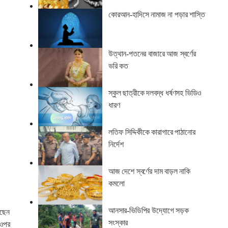
কোরআন-হাদিসে নামাজ না পড়ার শাস্তি
উত্থান-পতনের বাজারে আজ স্বর্ণের
ভরি কত
স্কুল ছাত্রীকে দলবদ্ধ ধর্ষণসহ ভিডিও
ধারণ
লতিফ সিদ্দিকীকে কারাগারে পাঠানোর
নির্দেশ
আজ দেশে স্বর্ণের দাম বাড়ল নাকি
কমলো
আনসার-ভিডিপির উদ্যোগে সড়ক
েছেন
সংস্কার
 ওপর