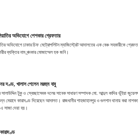
িয়াতির অভিযোগে পেশকার গ্রেফতার
তির অভিযোগে ঢাকার চিফ মেট্রোপলিটন ম্যাজিস্ট্রেট আদালতের এক বেঞ্চ সহকারীকে গ্রেফত
ীর ব্যক্তির নাম খন্দকার মোজাম্মেল হক জনি।
র দণ্ড, খালাস পেলেন মরহুম বাবু
সালাউদ্দিন টুকু ও স্বেচ্ছাসেবক দলের সাবেক সাধারণ সম্পাদক মো. আব্দুল কাদির ভূঁইয়া জুয়েল
ন্ন মেয়াদে কারাদণ্ড দিয়েছেন আদালত। রাজধানীর শাহজাহানপুর ও গুলশান থানায় করা নাশক
র এ সাজা দেয়া হয়।
কারাদণ্ড