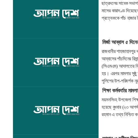
ছাত্রদলের সাবেক সভাপ
মাসের কারাদণ্ড দিয়েছে
প্রত্যেককে পাঁচ হাজা
মির্জা আব্বাস ৫ দিনের
রাজধানীর শাহজাহানপুর 
আব্বাসের পাঁচদিনের রিম
(সিএমএম) আদালতের বিচা
হয়। এরপর মামলার সুষ্ঠু
পুলিশের উপ-পরিদর্শক ন
শিক্ষা কর্মকর্তার মাম
ময়মনসিংহ উপজেলা শিক্ষা
হয়েছে বুধবার (২৩ আগস্ট
রহমান এ তথ্য নিশ্চিত