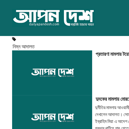
নিম্ন আদালত
প্রতারণা মামলায় টয়ো
দুদকের মামলায় মোর
দুর্নীতির মামলায় আওয়া
দেখালেন আদালত। সোমবা
ইব্রাহিম মিয়া এ আদেশ
প্রভাব খাটিয়ে পার পে