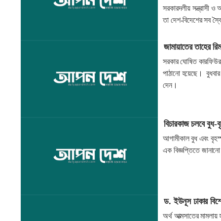
সরকারদলীয় সন্ত্রাসী ও
তা দেশ-বিদেশের সব স্বৈর
জামায়াতের তাহের রি
সরকার ঘোষিত কারফিউর ম
পাঠানো হয়েছে। বুধবার 
দেন।
বিচারকাজ চলবে বুধ-বৃ
আগামীকাল বুধ এবং বৃহস্
এক বিজ্ঞপ্তিতে জানান
ড. ইউনূস ঢাকার ব
অর্থ আত্মসাতের মামলায়