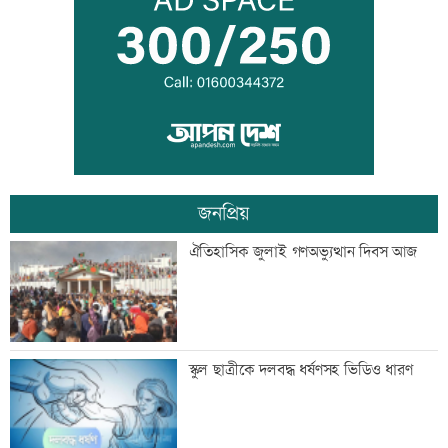
ইউএনওদের মানুষের কল্যাণে কাজ করার
আহবান প্রধানমন্ত্রীর
কালীগঞ্জে ৩ মাদকসেবীকে কারাদণ্ড
জনপ্রিয়
স্বেচ্ছাসেবী ফোরামের মাসব্যাপী আবৃত্তি
ঐতিহাসিক জুলাই গণঅভ্যুত্থান দিবস আজ
চিত্রাঙ্কন প্রতিযোগিতা
শাক ধুতে গিয়ে গৃহবধূর মৃত্যু
স্কুল ছাত্রীকে দলবদ্ধ ধর্ষণসহ ভিডিও ধারণ