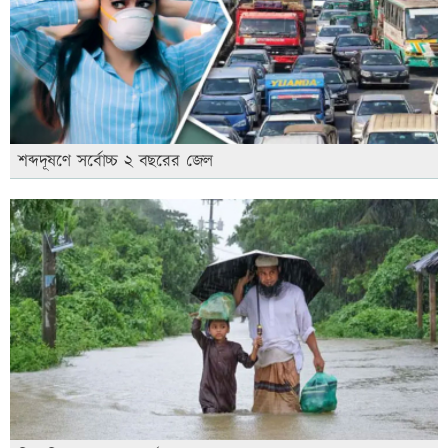
শব্দদূষণে সর্বোচ্চ ২ বছরের জেল