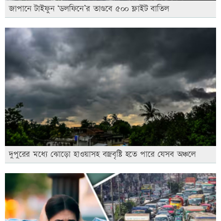
জাপানে টাইফুন ‘ডলফিনে’র তাণ্ডবে ৫০০ ফ্লাইট বাতিল
দুপুরের মধ্যে ঝোড়ো হাওয়াসহ বজ্রবৃষ্টি হতে পারে যেসব অঞ্চলে