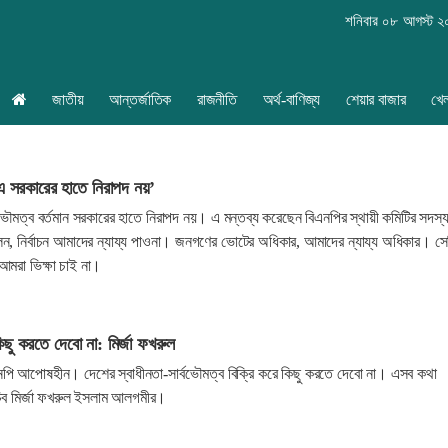
শনিবার ০৮ আগস্ট 
জাতীয়
আন্তর্জাতিক
রাজনীতি
অর্থ-বাণিজ্য
শেয়ার বাজার
খে
এ সরকারের হাতে নিরাপদ নয়’
বভৌমত্ব বর্তমান সরকারের হাতে নিরাপদ নয়। এ মন্তব্য করেছেন বিএনপির স্থায়ী কমিটির সদস্
লেন, নির্বাচন আমাদের ন্যায্য পাওনা। জনগণের ভোটের অধিকার, আমাদের ন্যায্য অধিকার। সে
আমরা ভিক্ষা চাই না।
কিছু করতে দেবো না: মির্জা ফখরুল
এনপি আপোষহীন। দেশের স্বাধীনতা-সার্বভৌমত্ব বিক্রি করে কিছু করতে দেবো না। এসব কথা
িব মির্জা ফখরুল ইসলাম আলগমীর।