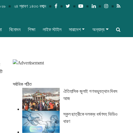
২০২৬
২৪ শ্রাবণ ১৪৩৩ বঙ্গাব্দ
লা
বিনোদন
শিক্ষা
লাইফ স্টাইল
সারাদেশ
অন্যান্য
য
টি
সর্বাধিক পঠিত
ঐতিহাসিক জুলাই গণঅভ্যুত্থান দিবস
আজ
স্কুল ছাত্রীকে দলবদ্ধ ধর্ষণসহ ভিডিও
ধারণ