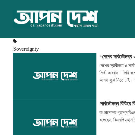
Sovereignty
‘দেশের সার্বভৌমত্ব 
দেশের স্বাধীনতা ও সার্
মির্জা আব্বাস। তিনি ব
আমরা বুঝে নিতে চাই। 
সার্বভৌমত্ব বিকিয়ে 
বাংলাদেশের প্রশ্নে বি
বলেছেন, বিএনপি মহাসচ