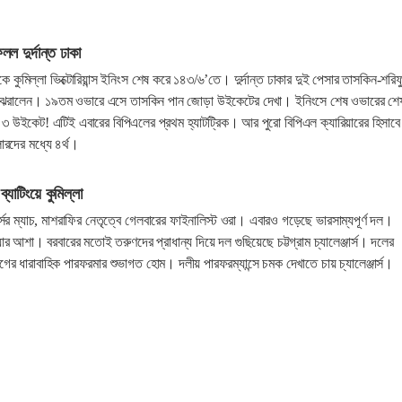
ল দুর্দান্ত ঢাকা
কুমিল্লা ভিক্টোরিয়ান্স ইনিংস শেষ করে ১৪৩/৬’তে। দুর্দান্ত ঢাকার দুই পেসার তাসকিন-শরিফ
 ঝরালেন। ১৯তম ওভারে এসে তাসকিন পান জোড়া উইকেটের দেখা। ইনিংসে শেষ ওভারের শে
৩ উইকেট! এটিই এবারের বিপিএলের প্রথম হ্যাটট্রিক। আর পুরো বিপিএল ক্যারিয়ারের হিসাবে
ারদের মধ্যে ৪র্থ।
্যাটিংয়ে কুমিল্লা
ার্সের ম্যাচ, মাশরাফির নেতৃত্বে গেলবারের ফাইনালিস্ট ওরা। এবারও গড়েছে ভারসাম্যপূর্ণ দল।
ার আশা। বরবারের মতোই তরুণদের প্রাধান্য দিয়ে দল গুছিয়েছে চট্টগ্রাম চ্যালেঞ্জার্স। দলের
গের ধারাবাহিক পারফরমার শুভাগত হোম। দলীয় পারফরম্যান্সে চমক দেখাতে চায় চ্যালেঞ্জার্স।