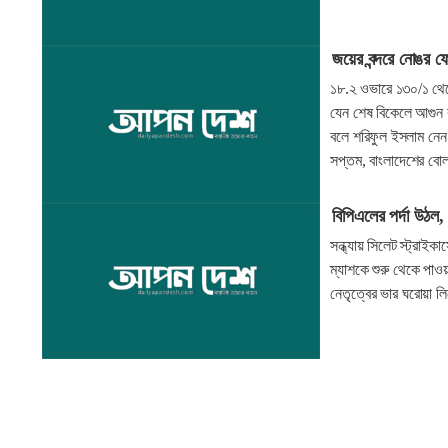
জয়ের বন্দরে নোঙর ফেল
১৮.২ ওভারে ১৩০/১ থেকে 
যেন শেষ বিকেলে আগুন
বলে শরিফুল ইসলাম নেন 
সপ্তম, বাংলাদেশের বোল
বিপিএলের পর্দা উঠল, ব
সন্ধ্যায় সিলেট স্ট্রাইক
ম্যাশকে শুরু থেকে পাওয়
নেতৃত্বের ভার ঘরোয়া লি