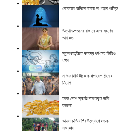
কোরআন-হাদিসে নামাজ না পড়ার শাস্তি
উত্থান-পতনের বাজারে আজ স্বর্ণের
ভরি কত
স্কুল ছাত্রীকে দলবদ্ধ ধর্ষণসহ ভিডিও
ধারণ
লতিফ সিদ্দিকীকে কারাগারে পাঠানোর
নির্দেশ
আজ দেশে স্বর্ণের দাম বাড়ল নাকি
কমলো
আনসার-ভিডিপির উদ্যোগে সড়ক
সংস্কার