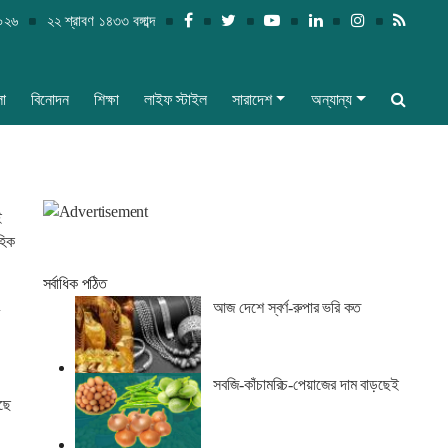
২০২৬
২২ শ্রাবণ ১৪৩৩ বঙ্গাব্দ
লা
বিনোদন
শিক্ষা
লাইফ স্টাইল
সারাদেশ
অন্যান্য
ই
হিক
সর্বাধিক পঠিত
আজ দেশে স্বর্ণ-রুপার ভরি কত
সবজি-কাঁচামরিচ-পেয়াজের দাম বাড়ছেই
েছে