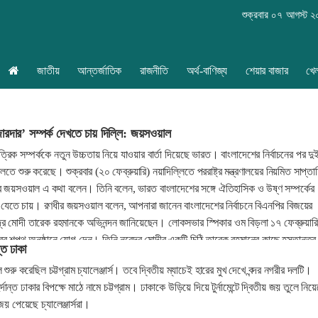
শুক্রবার ০৭ আগস্ট 
জাতীয়
আন্তর্জাতিক
রাজনীতি
অর্থ-বাণিজ্য
শেয়ার বাজার
খে
োরদার’ সম্পর্ক দেখতে চায় দিল্লি: জয়সওয়াল
ত্রিক সম্পর্ককে নতুন উচ্চতায় নিয়ে যাওয়ার বার্তা দিয়েছে ভারত। বাংলাদেশের নির্বাচনের পর দু
ে শুরু করেছে। শুক্রবার (২০ ফেব্রুয়ারি) নয়াদিল্লিতে পররাষ্ট্র মন্ত্রণালয়ের নিয়মিত সাপ্তা
ধীর জয়সওয়াল এ কথা বলেন। তিনি বলেন, ভারত বাংলাদেশের সঙ্গে ঐতিহাসিক ও উষ্ণ সম্পর্কের
 যেতে চায়। রণধীর জয়সওয়াল বলেন, আপনারা জানেন বাংলাদেশের নির্বাচনে বিএনপির বিজয়ের
েন্দ্র মোদী তারেক রহমানকে অভিনন্দন জানিয়েছেন। লোকসভার স্পিকার ওম বিড়লা ১৭ ফেব্রুয়ারি
ের শপথ অনুষ্ঠানে যোগ দেন। তিনি নরেন্দ্র মোদীর একটি চিঠি তারেক রহমানের কাছে হস্তান্তর
্ত ঢাকা
ুরু করেছিল চট্টগ্রাম চ্যালেঞ্জার্স। তবে দ্বিতীয় ম্যাচেই হারের মুখ দেখে বন্দর নগরীর দলটি।
্দান্ত ঢাকার বিপক্ষে মাঠে নামে চট্টগ্রাম। ঢাকাকে উড়িয়ে দিয়ে টুর্নামেন্টে দ্বিতীয় জয় তুলে নিয়
য় পেয়েছে চ্যালেঞ্জার্সরা।