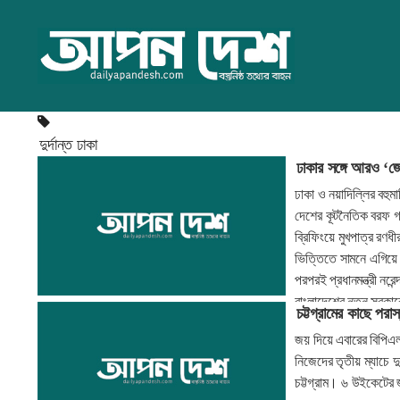
দুর্দান্ত ঢাকা
ঢাকার সঙ্গে আরও ‘জ
ঢাকা ও নয়াদিল্লির বহুমা
দেশের কূটনৈতিক বরফ গলত
ব্রিফিংয়ে মুখপাত্র রণ
ভিত্তিতে সামনে এগিয়ে
পরপরই প্রধানমন্ত্রী নর
বাংলাদেশের নতুন সরকার
চট্টগ্রামের কাছে পরাস
করেন।
জয় দিয়ে এবারের বিপিএল শ
নিজেদের তৃতীয় ম্যাচে দুর
চট্টগ্রাম। ৬ উইকেটের জ