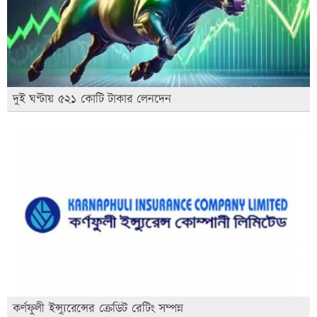
দুই ঘণ্টায় ৫২১ কোটি টাকার লেনদেন
কর্ণফুলী ইন্স্যুরেন্সের ক্রেডিট রেটিং সম্পন্ন