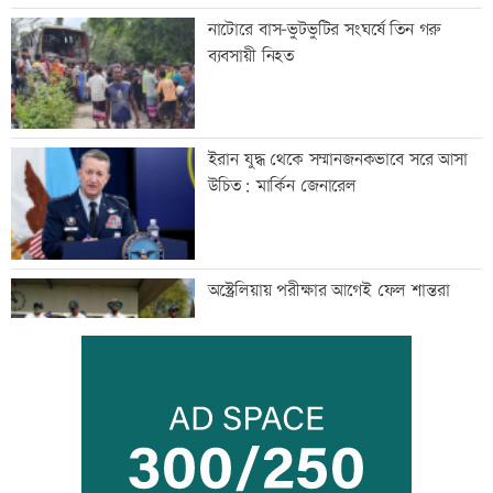
নাটোরে বাস-ভুটভুটির সংঘর্ষে তিন গরু
ব্যবসায়ী নিহত
ইরান যুদ্ধ থেকে সম্মানজনকভাবে সরে আসা
উচিত: মার্কিন জেনারেল
অস্ট্রেলিয়ায় পরীক্ষার আগেই ফেল শান্তরা
চাঁদপুরে নারীর পেট থেকে ৪ কেজি ৮০০
গ্রামের টিউমার অপসারণ