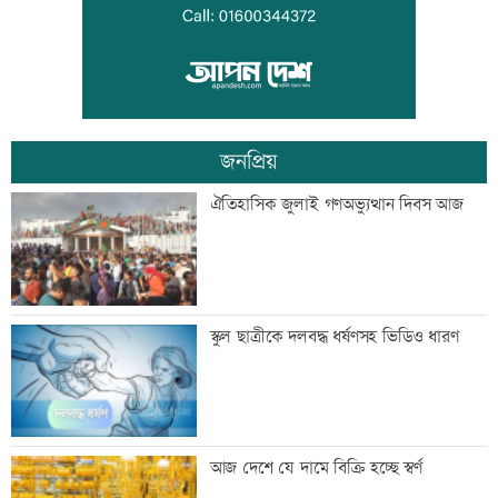
একদিনের ব্যবধানে বাড়ল স্বর্ণের দাম, ভরি
কত
জনপ্রিয়
নারী সহকর্মীর ঘর থেকে বস্ত্রহীন অবস্থায়
ঐতিহাসিক জুলাই গণঅভ্যুত্থান দিবস আজ
যুবদল নেতা আটক
ড্যাবের প্রতিষ্ঠাবার্ষিকীতে প্রধানমন্ত্রী
স্কুল ছাত্রীকে দলবদ্ধ ধর্ষণসহ ভিডিও ধারণ
ট্রাম্পের বিলাসী ’বলরুম প্রকল্প’ আটকে
আজ দেশে যে দামে বিক্রি হচ্ছে স্বর্ণ
দিলেন আদালত