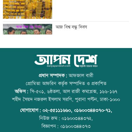
আগস্টে ফের টানা ৪ দিনের ছুটির সুযোগ
আজ বিশ্ব বন্ধু দিবস
এসএসসির ফলাফল সোমবার, যে ৩ উপায়ে
উত্থান-পতনের বাজারে আজ স্বর্ণের ভরি কত
জানবেন
প্রধান সম্পাদক:
আফজাল বারী
প্রোমিতা আফরিন কর্তৃক সম্পাদিত ও প্রকাশিত
অফিস:
সি-৫০১, ৬ষ্ঠতলা, আল রাজী কমপ্লেক্স, ১৬৬-১৬৭
দেশের ৬ অঞ্চলে ভারী বর্ষণের আভাস
আজ স্বর্ণ-রুপা যে দামে বিক্রি হচ্ছে
শহীদ সৈয়দ নজরুল ইসলাম সরণি, পুরানা পল্টন, ঢাকা-১০০০
যোগাযোগ:
০২-৫৫১১১৬৬০
,
০১৬০০৩৪৪৩৭০-৭১,
নিউজ রুম:
০১৬০০৩৪৪৩৭২,
বিজ্ঞাপন:
০১৬০০৩৪৪৩৭৩
সিন্ডিকেট ভেঙে কৃষকদের লাভ নিশ্চিত করা