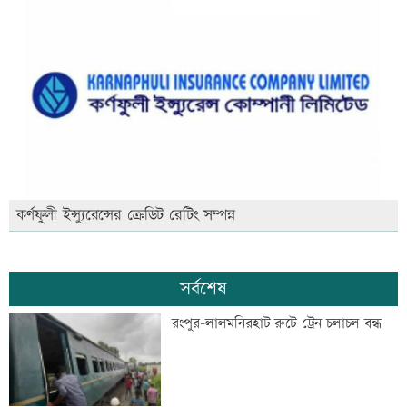
কর্ণফুলী ইন্স্যুরেন্সের ক্রেডিট রেটিং সম্পন্ন
সর্বশেষ
রংপুর-লালমনিরহাট রুটে ট্রেন চলাচল বন্ধ