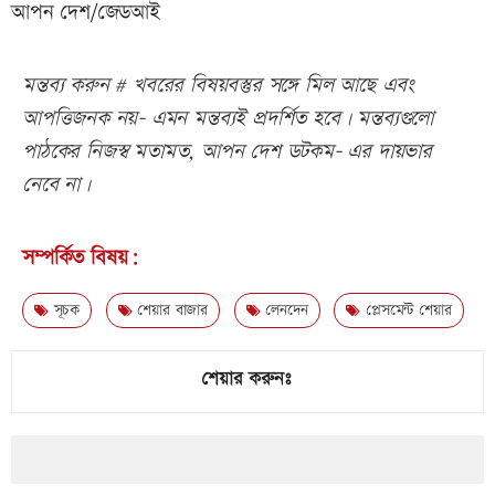
আপন দেশ/জেডআই
মন্তব্য করুন # খবরের বিষয়বস্তুর সঙ্গে মিল আছে এবং
আপত্তিজনক নয়- এমন মন্তব্যই প্রদর্শিত হবে। মন্তব্যগুলো
পাঠকের নিজস্ব মতামত, আপন দেশ ডটকম- এর দায়ভার
নেবে না।
সম্পর্কিত বিষয়:
সূচক
শেয়ার বাজার
লেনদেন
প্লেসমেন্ট শেয়ার
শেয়ার করুনঃ