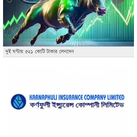
দুই ঘণ্টায় ৫২১ কোটি টাকার লেনদেন