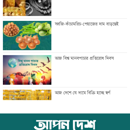
ঢাকার চারপাশের নদীদূষণ রোধে
সবজি-কাঁচামরিচ-পেয়াজের দাম বাড়ছেই
কর্মপরিকল্পনার নির্দেশ
গণভোটের রায় বাস্তবায়নে ১১ দলের লংমার্চের
আজ বিশ্ব মানবপাচার প্রতিরোধ দিবস
ঘোষণা
এসবিএসি ব্যাংকের কর্পোরেট পরিচালকের
আজ দেশে যে দামে বিক্রি হচ্ছে স্বর্ণ
শেয়ার বিক্রির ঘোষণা
পোলট্রি মুরগির মাংসে মাত্রাতিরিক্ত
আজ বিশ্ব বন্ধু দিবস