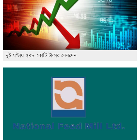
দুই ঘণ্টায় ৫৪৮ কোটি টাকার লেনদেন