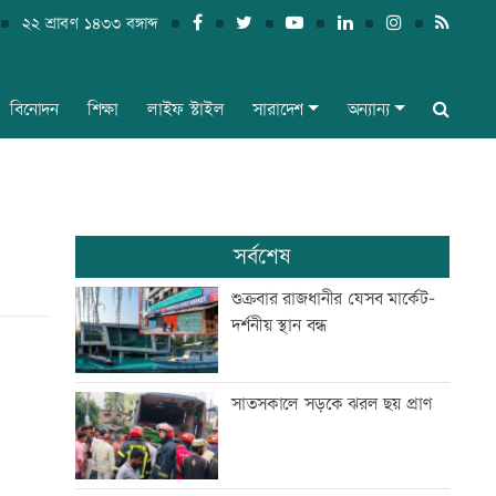
২২ শ্রাবণ ১৪৩৩ বঙ্গাব্দ
বিনোদন
শিক্ষা
লাইফ স্টাইল
সারাদেশ
অন্যান্য
সর্বশেষ
শুক্রবার রাজধানীর যেসব মার্কেট-
দর্শনীয় স্থান বন্ধ
সাতসকালে সড়কে ঝরল ছয় প্রাণ