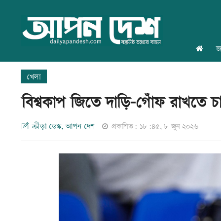
জ
খেলা
বিশ্বকাপ জিতে দাড়ি-গোঁফ রাখতে চ
ক্রীড়া ডেস্ক, আপন দেশ
প্রকাশিত: ১৮:৪৫, ৮ জুন ২০২৬