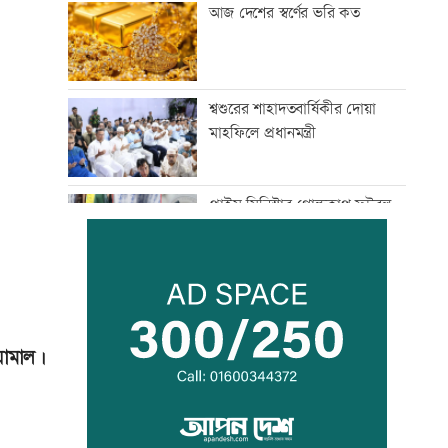
আজ দেশের স্বর্ণের ভরি কত
শ্বশুরের শাহাদতবার্ষিকীর দোয়া
মাহফিলে প্রধানমন্ত্রী
প্রাইম মিনিস্টার গোল্ডকাপ ফুটবল
টুর্নামেন্টে সংঘর্ষ, আহত ২৪
এসএসসির ফলপ্রকাশ ১০ আগস্ট,
যেভাবে জানা যাবে
য়ামাল।
দরপত্র ছাড়াই ২০০ ইলেকট্রিক বাস
কেনার নীতিগত অনুমোদন