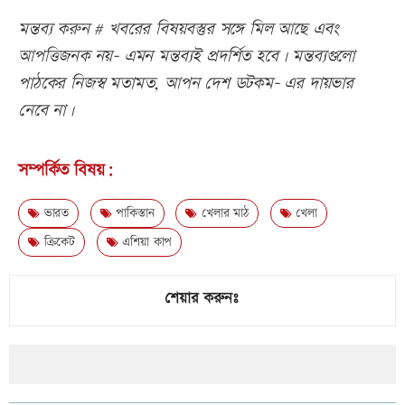
মন্তব্য করুন # খবরের বিষয়বস্তুর সঙ্গে মিল আছে এবং
আপত্তিজনক নয়- এমন মন্তব্যই প্রদর্শিত হবে। মন্তব্যগুলো
পাঠকের নিজস্ব মতামত, আপন দেশ ডটকম- এর দায়ভার
নেবে না।
সম্পর্কিত বিষয়:
ভারত
পাকিস্তান
খেলার মাঠ
খেলা
ক্রিকেট
এশিয়া কাপ
শেয়ার করুনঃ