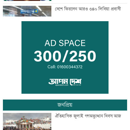
দেশে ফিরলেন আরও ৩৪০ লিবিয়া প্রবাসী
দুর্নীতির বিরুদ্ধে কঠোর অবস্থান নিতে হবে:
প্রতিমন্ত্রী নুর
দল ভারী করতে আ’লীগকে রাজনীতি করতে
দেয়া উচিত নয়: ডা. শফিকুর রহমান
জনপ্রিয়
খালি পায়ে হাঁটার উপকারিতা
ঐতিহাসিক জুলাই গণঅভ্যুত্থান দিবস আজ