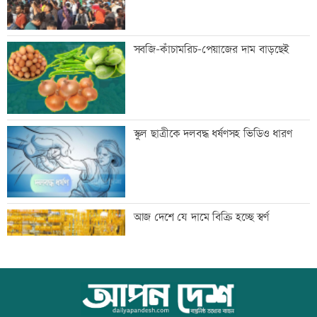
কদম ফুল
সবজি-কাঁচামরিচ-পেয়াজের দাম বাড়ছেই
হাম উপসর্গে ৩ শিশুর মৃত্যু
স্কুল ছাত্রীকে দলবদ্ধ ধর্ষণসহ ভিডিও ধারণ
সরকার গণমাধ্যমে সুস্থ-টেকসই পরিবেশ
আজ দেশে যে দামে বিক্রি হচ্ছে স্বর্ণ
নিশ্চিত করতে চায়: তথ্যমন্ত্রী
কিসের হাসিনা! শুধু আওয়াজ-টাওয়াজ শোনা
আজ বিশ্ব বন্ধু দিবস
যায়: স্বরাষ্ট্রমন্ত্রী