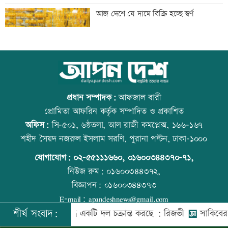
বাংলাদেশি পাঁচ হাজার কৃষি শ্রমিক নেবে
আজ দেশে যে দামে বিক্রি হচ্ছে স্বর্ণ
ওমান
স্বর্ণ খাতকে আনুষ্ঠানিক কাঠামোয় আনছে
আজ বিশ্ব বন্ধু দিবস
সরকার, মতামত চাইল মন্ত্রণালয়
প্রধান সম্পাদক:
আফজাল বারী
প্রোমিতা আফরিন কর্তৃক সম্পাদিত ও প্রকাশিত
অফিস:
সি-৫০১, ৬ষ্ঠতলা, আল রাজী কমপ্লেক্স, ১৬৬-১৬৭
গবেষণা-দক্ষতা উন্নয়নে বাংলাদেশ-অস্ট্রেলিয়ার
প্রতিমন্ত্রীকে ঘিরে ভাইরাল ভিডিওতে ছবি
শহীদ সৈয়দ নজরুল ইসলাম সরণি, পুরানা পল্টন, ঢাকা-১০০০
নতুন উদ্যোগ
জুড়ে অপপ্রচার: এলিন
যোগাযোগ:
০২-৫৫১১১৬৬০
,
০১৬০০৩৪৪৩৭০-৭১,
নিউজ রুম:
০১৬০০৩৪৪৩৭২,
বিজ্ঞাপন:
০১৬০০৩৪৪৩৭৩
বিমানবন্দরে বাড়ছে নিরাপত্তা, বসছে অ্যান্টি-
বিশ্ব মাতৃদুগ্ধ দিবস আজ
E-mail:
apandeshnews@gmail.com
ড্রোন সিস্টেম
শীর্ষ সংবাদ:
দেশের বিরুদ্ধে একটি দল চক্রান্ত করছে : রিজভী
সাকিবের বাড়িতে
©
২০২৬ |
আপন দেশ ডটকম
কর্তৃক সর্বসত্ব ® সংরক্ষিত | উন্নয়নে