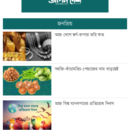
কারাদণ্ড
জনপ্রিয়
জিয়াউর রহমান দেশে প্রথম সবুজ বিপ্লবের
আজ দেশে স্বর্ণ-রুপার ভরি কত
ডাক দিয়েছিলেন: পরিবেশমন্ত্রী
প্রথম শ্রেণিতে ভর্তি লটারিতে
সবজি-কাঁচামরিচ-পেয়াজের দাম বাড়ছেই
মেঘনার ভাঙনরোধে জিও ব্যাগ প্রকল্পে
আজ বিশ্ব মানবপাচার প্রতিরোধ দিবস
অনিয়ম, এলাকাবাসীর মানববন্ধন