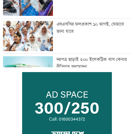
এসএসসির ফলপ্রকাশ ১০ আগস্ট, যেভাবে
জানা যাবে
দরপত্র ছাড়াই ২০০ ইলেকট্রিক বাস কেনার
নীতিগত অনুমোদন
তনু হত্যার আসামি সাবেক সেনাসদস্য
হাফিজুরকে আত্মসমর্পণের নির্দেশ
দুদকের মামলায় ঢাকা ব্যাংকের ৪ কর্মকর্তার