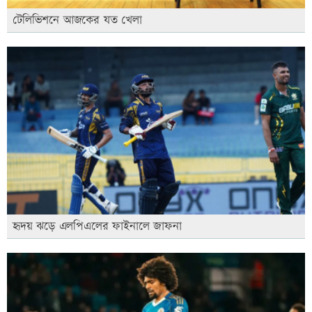
টেলিভিশনে আজকের যত খেলা
হৃদয় ঝড়ে এলপিএলের ফাইনালে জাফনা