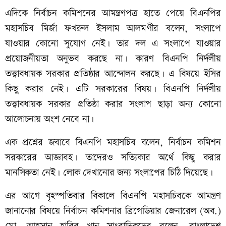
এদিকে নির্বাচন
কমিশনের
আমন্ত্রণপত্র
হাতে
পেয়ে বিএনপির
মহাসচিব
মির্জা
ফখরুল
ইসলাম
আলমগীর
বলেন
,
সংলাপে
যাওয়ার
কোনো
সুযোগ
নেই।
তার
দল
এ
সংলাপে
যাওয়ার
প্রয়োজনীয়তা
অনুভব
করছে
না।
কারণ
বিএনপি
নির্দলীয়
তত্ত্বাবধায়ক
সরকার
প্রতিষ্ঠার
আন্দোলন
করছে।
এ
বিষয়ে
ইসির
কিছু
করার
নেই।
এটি
সরকারের
বিষয়।
বিএনপি
নির্দলীয়
তত্ত্বাবধায়ক
সরকার
প্রতিষ্ঠা
করার
সংলাপ
ছাড়া
অন্য
কোনো
আলোচনায়
অংশ
নেবে
না।
এক
প্রশ্নের
জবাবে
বিএনপি
মহাসচিব
বলেন
,
নির্বাচন
কমিশন
সরকারের
আজ্ঞাবহ।
তাদেরও
সত্যিকার
অর্থে
কিছু
করার
মানসিকতা
নেই।
লোক
দেখানোর
জন্য
সংলাপের
চিঠি
দিয়েছে।
এর
আগে
বৃহস্পতিবার বিকালে
বিএনপি
মহাসচিবকে
আমন্ত্রণ
জানানোর
বিষয়ে
নির্বাচন
কমিশনার
ব্রিগেডিয়ার
জেনারেল
(
অব
.)