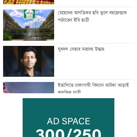
মেয়েদের আপত্তিকর ছবি তুলে বয়ফ্রেন্ডকে
পাঠাতেন ইবি ছাত্রী
যুবদল নেতার মরদেহ উদ্ধার
ইতালিতে ঢাকাগামী বিমানে আটকা আড়াই
শতাধিক যাত্রী
বাকৃবিতে শুরু হচ্ছে প্রাণী চিকিৎসক-
গবেষকদের বৈজ্ঞানিক সম্মেলন