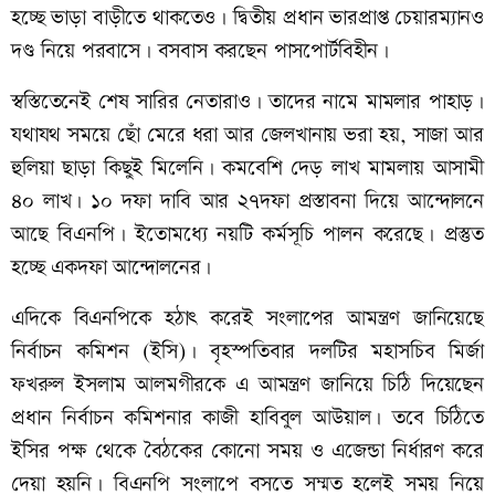
হচ্ছে ভাড়া বাড়ীতে থাকতেও। দ্বিতীয় প্রধান ভারপ্রাপ্ত চেয়ারম্যানও
দণ্ড নিয়ে পরবাসে। বসবাস করছেন পাসপোর্টবিহীন।
স্বস্তিতেনেই শেষ সারির নেতারাও। তাদের নামে মামলার পাহাড়।
যথাযথ সময়ে ছোঁ মেরে ধরা আর জেলখানায় ভরা হয়, সাজা আর
হুলিয়া ছাড়া কিছুই মিলেনি। কমবেশি দেড় লাখ মামলায় আসামী
৪০ লাখ। ১০ দফা দাবি আর ২৭দফা প্রস্তাবনা দিয়ে আন্দোলনে
আছে বিএনপি। ইতোমধ্যে নয়টি কর্মসূচি পালন করেছে। প্রস্তুত
হচ্ছে একদফা আন্দোলনের।
এদিকে বিএনপিকে
হঠাৎ
করেই
সংলাপের
আমন্ত্রণ
জানিয়েছে
নির্বাচন
কমিশন
(
ইসি
)
। বৃহস্পতিবার
দলটির
মহাসচিব
মির্জা
ফখরুল
ইসলাম
আলমগীরকে
এ
আমন্ত্রণ
জানিয়ে
চিঠি
দিয়েছেন
প্রধান
নির্বাচন
কমিশনার
কাজী
হাবিবুল
আউয়াল।
তবে
চিঠিতে
ইসির
পক্ষ
থেকে
বৈঠকের
কোনো
সময়
ও
এজেন্ডা
নির্ধারণ
করে
দেয়া
হয়নি।
বিএনপি
সংলাপে
বসতে
সম্মত
হলেই
সময়
নিয়ে