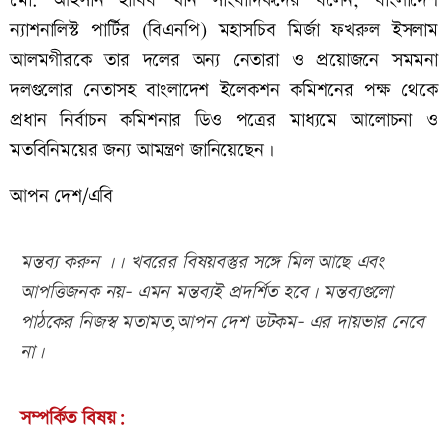
মো
.
আহসান
হাবিব
খান
সাংবাদিকদের
বলেন
,
বাংলাদেশ
ন্যাশনালিস্ট
পার্টির
(
বিএনপি
)
মহাসচিব
মির্জা
ফখরুল
ইসলাম
আলমগীরকে
তার
দলের
অন্য
নেতারা
ও
প্রয়োজনে
সমমনা
দলগুলোর
নেতাসহ
বাংলাদেশ
ইলেকশন
কমিশনের
পক্ষ
থেকে
প্রধান
নির্বাচন
কমিশনার
ডিও
পত্রের
মাধ্যমে
আলোচনা
ও
মতবিনিময়ের
জন্য
আমন্ত্রণ
জানিয়েছেন।
আপন দেশ/এবি
মন্তব্য করুন ।। খবরের বিষয়বস্তুর সঙ্গে মিল আছে এবং
আপত্তিজনক নয়- এমন মন্তব্যই প্রদর্শিত হবে। মন্তব্যগুলো
পাঠকের নিজস্ব মতামত,আপন দেশ ডটকম- এর দায়ভার নেবে
না।
সম্পর্কিত বিষয়: