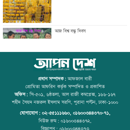
সরকার
মান্দায় ২৯৬ বোতলসহ দুই মাদক কারবারি
আজ বিশ্ব বন্ধু দিবস
আটক
গুরুত্বপূর্ণ ব্যক্তিদের নিয়ে অপপ্রচারের বিরুদ্ধে
উত্থান-পতনের বাজারে আজ স্বর্ণের ভরি কত
সতর্ক করল পুলিশ
প্রধান সম্পাদক:
আফজাল বারী
প্রোমিতা আফরিন কর্তৃক সম্পাদিত ও প্রকাশিত
অফিস:
সি-৫০১, ৬ষ্ঠতলা, আল রাজী কমপ্লেক্স, ১৬৬-১৬৭
নিরাপত্তা পেলে দেশে ফিরতে চান সাকিব
কোরআন-হাদিসে নামাজ না পড়ার শাস্তি
শহীদ সৈয়দ নজরুল ইসলাম সরণি, পুরানা পল্টন, ঢাকা-১০০০
যোগাযোগ:
০২-৫৫১১১৬৬০
,
০১৬০০৩৪৪৩৭০-৭১,
নিউজ রুম:
০১৬০০৩৪৪৩৭২,
বিজ্ঞাপন:
০১৬০০৩৪৪৩৭৩