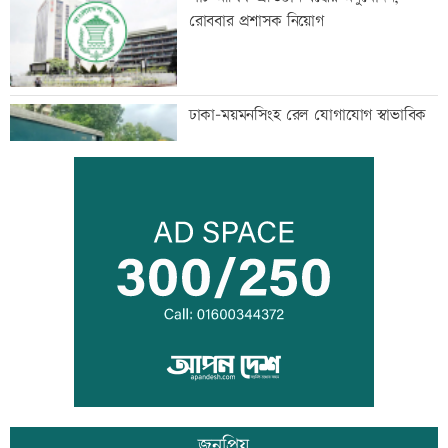
রোববার প্রশাসক নিয়োগ
ঢাকা-ময়মনসিংহ রেল যোগাযোগ স্বাভাবিক
সিঙ্গাপুর থেকে এক কার্গো এলএনজি কিনবে
সরকার
মান্দায় ২৯৬ বোতলসহ দুই মাদক কারবারি
আটক
জনপ্রিয়